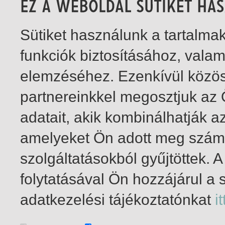
Sütiket használunk a tartalm
funkciók biztosításához, vala
elemzéséhez. Ezenkívül közö
partnereinkkel megosztjuk az
adatait, akik kombinálhatják a
amelyeket Ön adott meg számu
szolgáltatásokból gyűjtöttek.
folytatásával Ön hozzájárul a 
1-1
/ total 1 hit
adatkezelési tájékoztatónkat
it