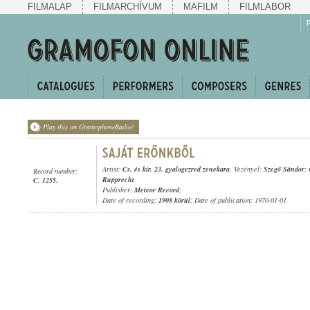
FILMALAP
FILMARCHÍVUM
MAFILM
FILMLABOR
Play this on GramophoneRadio!
Artist:
Cs. és kir. 23. gyalogezred zenekara
, Vezényel:
Szegő Sándor
;
Record number:
Rupprecht
C. 1255.
Publisher:
Meteor Record
;
Date of recording:
1908 körül
; Date of publication: 1970-01-01