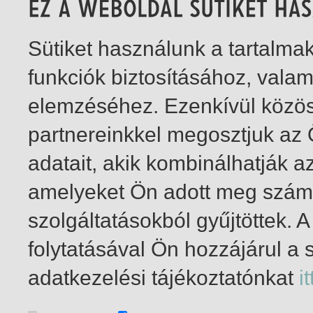
Sütiket használunk a tartalm
funkciók biztosításához, vala
elemzéséhez. Ezenkívül közö
partnereinkkel megosztjuk az
adatait, akik kombinálhatják a
amelyeket Ön adott meg számu
szolgáltatásokból gyűjtöttek.
folytatásával Ön hozzájárul a 
1-1
/ total 1 hit
adatkezelési tájékoztatónkat
it