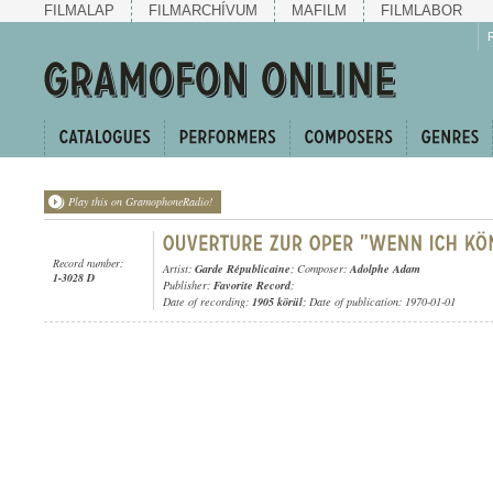
FILMALAP
FILMARCHÍVUM
MAFILM
FILMLABOR
Play this on GramophoneRadio!
Record number:
Artist:
Garde Républicaine
; Composer:
Adolphe Adam
1-3028 D
Publisher:
Favorite Record
;
Date of recording:
1905 körül
; Date of publication: 1970-01-01