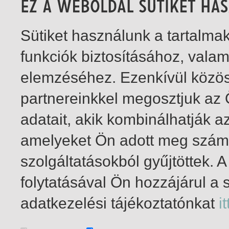
Sütiket használunk a tartalm
funkciók biztosításához, vala
elemzéséhez. Ezenkívül közö
partnereinkkel megosztjuk az
adatait, akik kombinálhatják a
amelyeket Ön adott meg számu
szolgáltatásokból gyűjtöttek.
folytatásával Ön hozzájárul a 
1-2
/ total 2 hit
adatkezelési tájékoztatónkat
it