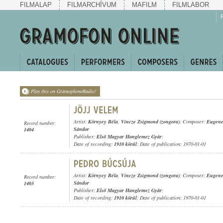
FILMALAP
FILMARCHÍVUM
MAFILM
FILMLABOR
Play this on GramophoneRadio!
Artist:
Környey Béla
,
Vincze Zsigmond (zongora)
; Composer:
Eugene 
Record number:
Sándor
1404
Publisher:
Első Magyar Hanglemez Gyár
;
Date of recording:
1910 körül
; Date of publication: 1970-01-01
Artist:
Környey Béla
,
Vincze Zsigmond (zongora)
; Composer:
Eugene 
Record number:
Sándor
1403
Publisher:
Első Magyar Hanglemez Gyár
;
Date of recording:
1910 körül
; Date of publication: 1970-01-01