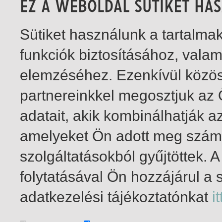
Sütiket használunk a tartalm
funkciók biztosításához, vala
elemzéséhez. Ezenkívül közö
partnereinkkel megosztjuk az
adatait, akik kombinálhatják a
amelyeket Ön adott meg számu
szolgáltatásokból gyűjtöttek.
folytatásával Ön hozzájárul a 
1-1
/ total 1 hit
adatkezelési tájékoztatónkat
it