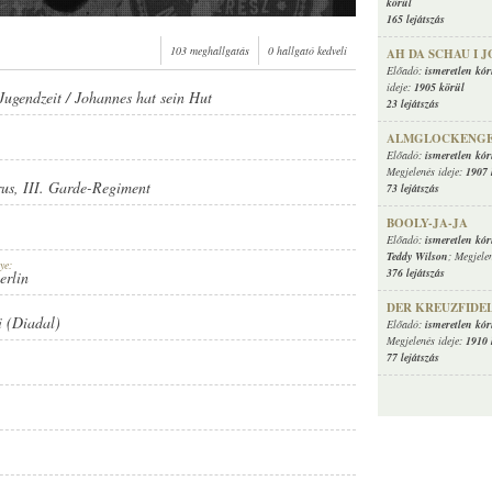
körül
165 lejátszás
103 meghallgatás
0 hallgató kedveli
AH DA SCHAU I J
Előadó:
ismeretlen kó
ideje:
1905 körül
 Jugendzeit / Johannes hat sein Hut
23 lejátszás
-REGIMENT
ALMGLOCKENGE
Előadó:
ismeretlen kó
Megjelenés ideje:
1907 
rus
,
III. Garde-Regiment
73 lejátszás
BOOLY-JA-JA
Előadó:
ismeretlen kó
Teddy Wilson
; Megjele
ye:
376 lejátszás
erlin
DER KREUZFIDE
i (Diadal)
Előadó:
ismeretlen kó
Megjelenés ideje:
1910 
77 lejátszás