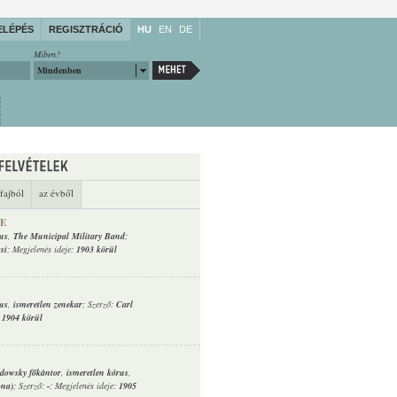
ELÉPÉS
REGISZTRÁCIÓ
HU
EN
DE
Miben?
Mindenben
fajból
az évből
NE
rus
,
The Municipal Military Band
;
si
; Megjelenés ideje:
1903 körül
rus
,
ismeretlen zenekar
; Szerző:
Carl
:
1904 körül
dowsky főkántor
,
ismeretlen kórus
,
ona)
; Szerző:
-
; Megjelenés ideje:
1905