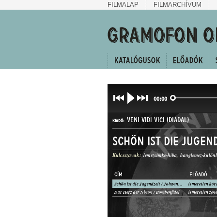
FILMALAP
FILMARCHÍVUM
00:00
VENI VIDI VICI (DIADAL)
KIADÓ:
Schön ist die Jugen
Kulcsszavak:
lemezcímke-hiba
hanglemez-különl
CÍM
ELŐADÓ
Schön ist die Jugendzeit / Johannes hat sein Hut
ismeretlen kór
D 406
Das Herz der Ninon / Bombenfidel
ismeretlen zen
LEMEZSZÁM: