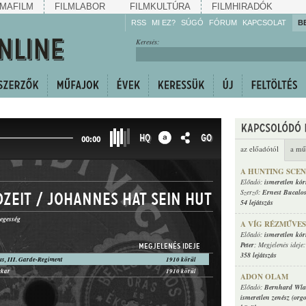
MAFILM
FILMLABOR
FILMKULTÚRA
FILMHIRADÓK
RSS
MI EZ?
SÚGÓ
FÓRUM
KAPCSOLAT
B
Hallgassa!
Keresés:
Gyarapítsa!
Kövesse!
Ossza meg!
HQ
GO
00:00
az előadótól
a mű
A HUNTING SCE
Előadó:
ismeretlen kó
Szerző:
Ernest Bucalos
dzeit / Johannes hat sein Hut
54 lejátszás
egesség
A VÍG RÉZMŰVES
Előadó:
ismeretlen kó
Peter
; Megjelenés ideje
MEGJELENÉS IDEJE
358 lejátszás
us, III. Garde-Regiment
1910 körül
ekar
1910 körül
ADON OLAM
Előadó:
Bernhard Wla
ismeretlen zenész (org