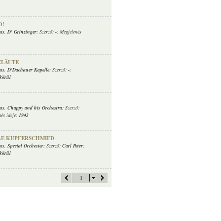
O!
rus
,
D' Grinzinger
; Szerző:
-
; Megjelenés
LÄUTE
rus
,
D'Dachauer Kapelle
; Szerző:
-
;
körül
rus
,
Chappy and his Orchestra
; Szerző:
nés ideje:
1943
LE KUPFERSCHMIED
rus
,
Special Orchester
; Szerző:
Carl Peter
;
körül
1