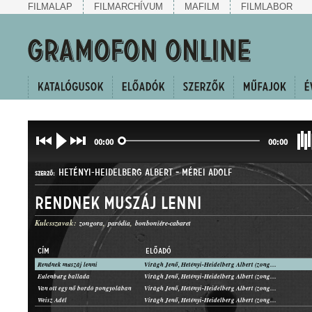
FILMALAP
FILMARCHÍVUM
MAFILM
FILMLABOR
00:00
00:00
HETÉNYI-HEIDELBERG ALBERT
-
MÉREI ADOLF
SZERZŐ:
Rendnek muszáj lenni
Kulcsszavak:
zongora
paródia
bonboniére-cabaret
CÍM
ELŐADÓ
Rendnek muszáj lenni
Virágh Jenő, Hetényi-Heidelberg Albert (zongora)
KUPLÉ
Eulenburg ballada
Virágh Jenő, Hetényi-Heidelberg Albert (zongora)
MŰFAJ:
Van ott egy nő bordó pongyolában
Virágh Jenő, Hetényi-Heidelberg Albert (zongora)
Weisz Adél
Virágh Jenő, Hetényi-Heidelberg Albert (zongora)