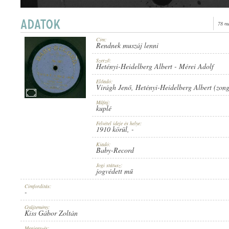
78 m
Cím:
Rendnek muszáj lenni
1910 KÖRÜL
MEGJELENÉS IDEJE:
Szerző:
Hetényi-Heidelberg Albert
-
Mérei Adolf
Előadó:
Virágh Jenő
,
Hetényi-Heidelberg Albert (zon
Műfaj:
kuplé
Felvétel ideje és helye:
BABY-RECORD
1910 körül
, -
KIADÓ:
Kiadó:
Baby-Record
Jogi státusz:
jogvédett mű
Címfordítás:
-
NO. 687.
LEMEZSZÁM:
Gyűjtemény:
Kiss Gábor Zoltán
Megjegyzés: