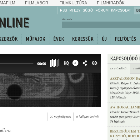
MAFILM
FILMLABOR
FILMKULTÚRA
FILMHIRADÓK
RSS
MI EZ?
SÚGÓ
FÓRUM
KAPCSOLAT
B
Hallgassa!
Keresés:
Gyarapítsa!
Kövesse!
Ossza meg!
HQ
GO
00:00
az előadótól
a mű
ASZTALOMON BA
Előadó:
Rózsa S. Lajo
Károly cigányzenekara
n
Megjelenés ideje:
1908 
128 lejátszás
AW HORACHAMIM
Előadó:
Israel Tkatsch
20 meghallgatás
0 hallgató kedveli
zenész (zongora)
; Szer
54 lejátszás
üllerin
BESZEGŐDTEM T
KUNYHÓ, ROPOG