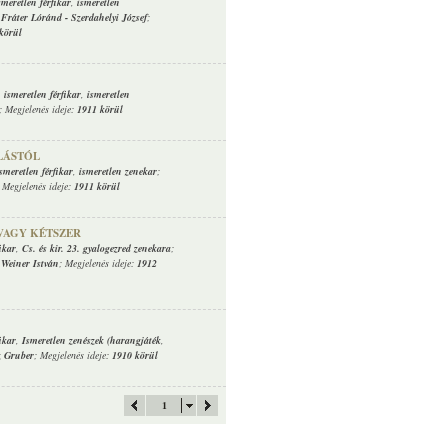
smeretlen férfikar
,
ismeretlen
:
Fráter Lóránd
-
Szerdahelyi József
;
körül
,
ismeretlen férfikar
,
ismeretlen
; Megjelenés ideje:
1911 körül
LÁSTÓL
ismeretlen férfikar
,
ismeretlen zenekar
;
; Megjelenés ideje:
1911 körül
VAGY KÉTSZER
ikar
,
Cs. és kir. 23. gyalogezred zenekara
;
-
Weiner István
; Megjelenés ideje:
1912
ikar
,
Ismeretlen zenészek (harangjáték
,
 Gruber
; Megjelenés ideje:
1910 körül
1