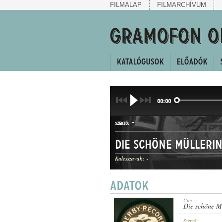
FILMALAP
FILMARCHÍVUM
00:00
-
SZERZŐ:
Die schöne Mülleri
Kulcsszavak:
-
KERINGŐ
MŰFAJ:
Cím:
Die schöne M
Szerző: