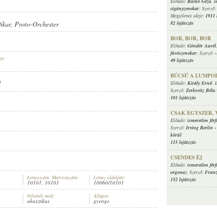
Előadó:
Raskó Géza
,
i
cigányzenekar
; Szerző
Megjelenés ideje:
1911 
82 lejátszás
fikar
,
Proto-Orchester
BOR, BOR, BOR
Előadó:
Göndör Aurél
fúvószenekar
; Szerző:
-
ye:
49 lejátszás
BÚCSÚ A LUMPO
d
Előadó:
Király Ernő
,
Szerző:
Zerkovitz Béla
101 lejátszás
CSAK EGYSZER, 
Előadó:
ismeretlen férf
Szerző:
Irving Berlin
körül
115 lejátszás
CSENDES ÉJ
Előadó:
ismeretlen férf
orgona)
; Szerző:
Franz
Lemezszám, Matricaszám:
Lemez oldalpár:
152 lejátszás
10101, 10101
10060/10101
Felvételi mód:
Állapot:
akusztikus
gyenge