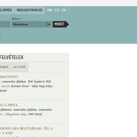
ELÉPÉS
REGISZTRÁCIÓ
HU
EN
DE
Miben?
Mindenben
fajból
az évből
DACSONYI
s
,
ismeretlen férfikar
,
Toll Árpád és Toll
; Szerző:
Kondor Ernő
-
Vályi Nagy Géza
;
körül
, G-MOLL
 főkántor
,
ismeretlen férfikar
,
ismeretlen
ző:
-
; Megjelenés ideje:
1907 körül
ARNÓCÁRA BOJTÁRNAK / ÉG A
 A NÁD