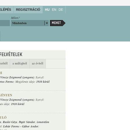
ELÉPÉS
REGISZTRÁCIÓ
HU
EN
DE
Miben?
Mindenben
rzőtől
a műfajból
az évből
RI
,
Vincze Zsigmond (zongora)
; Szerző:
rtos Ferenc
; Megjelenés ideje:
1910 körül
EGÉNYEN
,
Vincze Zsigmond (zongora)
; Szerző:
nés ideje:
1910 körül
DULÓ
a
,
Raskó Géza
,
Papír Sándor
,
ismeretlen
ző:
Lehár Ferenc
-
Gábor Andor
;