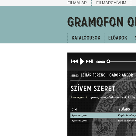
FILMALAP
FILMARCHÍVUM
00:00
LEHÁR FERENC
-
GÁBOR ANDOR
SZERZŐ:
Szívem szeret
Kulcsszavak:
operett
lemezcímke-mutáció
király
CÍM
ELŐADÓ
Szívem szeret
Papír Sándor, 
OPERETTBETÉT
Szívem szeret
Rátkai Márton,
MŰFAJ: