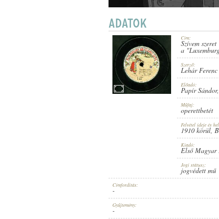
Cím:
Szívem szeret
1910 KÖRÜL
a "Luxemburg
MEGJELENÉS IDEJE:
Szerző:
Lehár Ferenc
Előadó:
Papír Sándor
Műfaj:
operettbetét
ELSŐ MAGYAR HANGLEMEZ GYÁR
KIADÓ:
Felvétel ideje és hel
1910 körül
, 
Kiadó:
Első Magyar
Jogi státusz:
jogvédett mű
Címfordítás:
-
2089
LEMEZSZÁM:
Gyűjtemény:
-