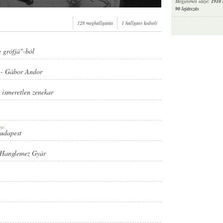
Megjelenés ideje:
1910 
90 lejátszás
128 meghallgatás
1 hallgató kedveli
 grófjá"-ból
-
Gábor Andor
,
ismeretlen zenekar
ye:
Budapest
 Hanglemez Gyár