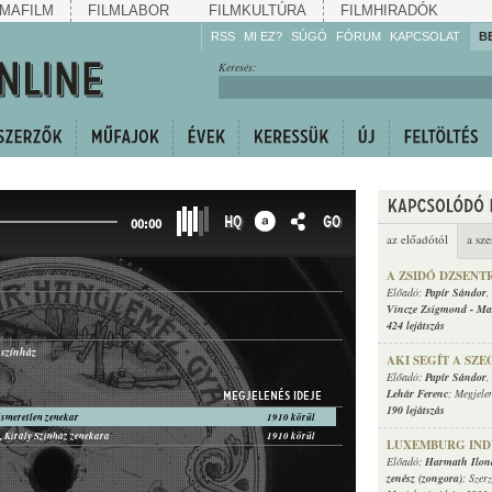
MAFILM
FILMLABOR
FILMKULTÚRA
FILMHIRADÓK
RSS
MI EZ?
SÚGÓ
FÓRUM
KAPCSOLAT
B
Hallgassa!
Keresés:
Gyarapítsa!
Kövesse!
Ossza meg!
HQ
GO
00:00
az előadótól
a sze
A ZSIDÓ DZSENT
Előadó:
Papír Sándor
Vincze Zsigmond
-
Ma
424 lejátszás
 színház
AKI SEGÍT A SZ
Előadó:
Papír Sándor
Lehár Ferenc
; Megjele
MEGJELENÉS IDEJE
190 lejátszás
ismeretlen zenekar
1910 körül
 Király Színház zenekara
1910 körül
LUXEMBURG IN
Előadó:
Harmath Ilon
zenész (zongora)
; Szer