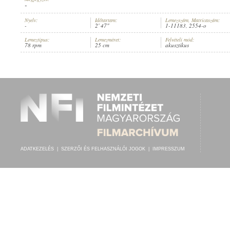
-
Nyelv:
Időtartam:
Lemezszám, Matricaszám:
-
2' 47"
1-11183, 2554-o
Lemeztípus:
Lemezméret:
Felvételi mód:
78 rpm
25 cm
akusztikus
1. BAYRISCHEN SCHÜTZENKAPELLE
, VEZÉNYEL:
JOHANN EICHING
ELŐADÓ:
ADATKEZELÉS
|
SZERZŐI ÉS FELHASZNÁLÓI JOGOK
|
IMPRESSZUM