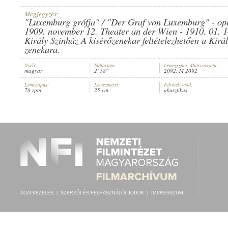
Megjegyzés:
"Luxemburg grófja" / "Der Graf von Luxemburg" - ope
1909. november 12. Theater an der Wien - 1910. 01. 1
Király Színház A kísérőzenekar feltételezhetően a Kirá
zenekara.
HARMATH ILONA
,
KIRÁLY ERNŐ
,
ISMERETLEN ZENEKAR
ELŐADÓ:
Nyelv:
Időtartam:
Lemezszám, Matricaszám:
magyar
2' 58"
2092, M 2092
Lemeztípus:
Lemezméret:
Felvételi mód:
78 rpm
25 cm
akusztikus
ADATKEZELÉS
|
SZERZŐI ÉS FELHASZNÁLÓI JOGOK
|
IMPRESSZUM