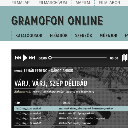
FILMALAP
FILMARCHÍVUM
MAFILM
FILMLABOR
00:00
00:00
LEHÁR FERENC
-
GÁBOR ANDOR
SZERZŐ:
Várj, várj, szép délibáb
Kulcsszavak:
operett
luxemburg grófja
der graf von luxemburg
CÍM
ELŐADÓ
Várj, várj, szép délibáb
Harmath Ilona, Király Ernő, ismeretlen zenekar
DUETT
Várj, várj, szép délibáb
Berkes Béla ifj. cigányzenekara
MŰFAJ:
Várj, várj, szép délibáb
Bálint Béla, Mátrai karmester (zongora)
Várj, várj, szép délibáb
Farkas Pali cigányzenekara