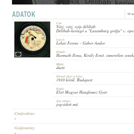
98 m
Cím:
Várj, várj, szép délibáb
1910 KÖRÜL
Délibáb-keringő a "Luxemburg grófja" c. oper
MEGJELENÉS IDEJE:
Szerző:
Lehár Ferenc
-
Gábor Andor
Előadó:
Harmath Ilona
,
Király Ernő
,
ismeretlen zenek
Műfaj:
duett
ELSŐ MAGYAR HANGLEMEZ GYÁR
KIADÓ:
Felvétel ideje és helye:
1910 körül
, Budapest
Kiadó:
Első Magyar Hanglemez Gyár
Jogi státusz:
jogvédett mű
Címfordítás:
-
2092
LEMEZSZÁM:
Gyűjtemény:
-