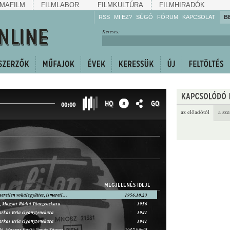
MAFILM
FILMLABOR
FILMKULTÚRA
FILMHIRADÓK
RSS
MI EZ?
SÚGÓ
FÓRUM
KAPCSOLAT
B
Hallgassa!
Keresés:
Gyarapítsa!
Kövesse!
Ossza meg!
HQ
GO
00:00
az előadótól
a sze
MEGJELENÉS IDEJE
Boross Ida, ismeretlen vokálegyüttes, ismeretlen ritmuskíséret
1956.10.23
, Magyar Rádió Tánczenekara
1956
arkas Béla cigányzenekara
1941
arkas Béla cigányzenekara
1941
Csákányi László, Magyar Rádió Vonós Tánczenekara
1957 körül