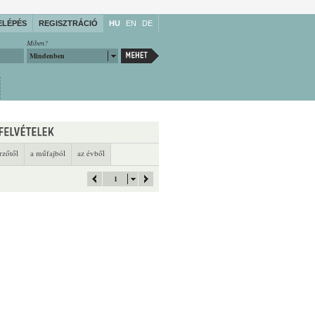
ELÉPÉS
REGISZTRÁCIÓ
HU
EN
DE
Miben?
Mindenben
rzőtől
a műfajból
az évből
1