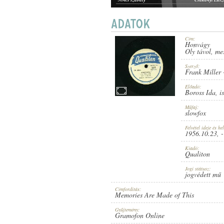
Van, aki vár
Mariguana
Halló, ha ráér
Barnabőrű hableány
Cím:
Ez minden
Honvágy
BOROSS IDA
,
ISMERETLEN VOKÁL
Oly távol, me
ELŐADÓ:
Szerző:
Frank Miller
Előadó:
Boross Ida
,
i
Műfaj:
slowfox
FRANK MILLER
-
GOMMERMANN I
SZERZŐ:
Felvétel ideje és hel
1956.10.23
, -
Kiadó:
Qualiton
Jogi státusz:
jogvédett mű
Címfordítás:
Memories Are Made of This
SLOWFOX
MŰFAJ:
Gyűjtemény:
Gramofon Online