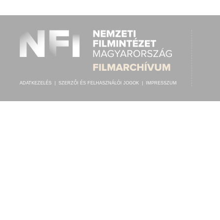
ISMERETLEN ZENEKAR
,
ISMERETLEN FÜTTYMŰVÉSZ
ELŐADÓ:
ADATKEZELÉS
|
SZERZŐI ÉS FELHASZNÁLÓI JOGOK
|
IMPRESSZUM