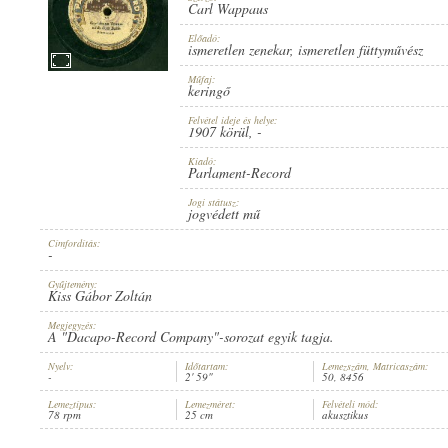
Carl Wappaus
Előadó:
ismeretlen zenekar
,
ismeretlen füttyművész
Műfaj:
keringő
1907 KÖRÜL
MEGJELENÉS IDEJE:
Felvétel ideje és helye:
1907 körül
, -
Kiadó:
Parlament-Record
Jogi státusz:
jogvédett mű
Címfordítás:
PARLAMENT-RECORD
KIADÓ:
-
Gyűjtemény:
Kiss Gábor Zoltán
Megjegyzés:
A "Dacapo-Record Company"-sorozat egyik tagja.
Nyelv:
Időtartam:
Lemezszám, Matricaszám:
-
2' 59"
50, 8456
50
LEMEZSZÁM:
Lemeztípus:
Lemezméret:
Felvételi mód:
78 rpm
25 cm
akusztikus