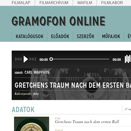
FILMALAP
FILMARCHÍVUM
MAFILM
FILMLABOR
00:00
00:00
CARL WAPPAUS
SZERZŐ:
Gretchens Traum nach dem ersten B
Kulcsszavak:
fütty
27 m
KERINGŐ
MŰFAJ:
Cím:
Gretchens Traum nach dem ersten Ball
Szerző: