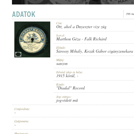
396 me
Cím:
Ott, ahol a Dnyeszter vize zúg
1915 KÖRÜL
MEGJELENÉS IDEJE:
Szerző:
Marthon Géza
-
Falk Richárd
Előadó:
Sárossy Mihály
,
Kozák Gábor cigányzenekara
Műfaj:
sanzon
Felvétel ideje és helye:
"DIADAL" RECORD
1915 körül
, -
KIADÓ:
Kiadó:
"Diadal" Record
Jogi státusz:
jogvédett mű
Címfordítás:
-
D 1424
LEMEZSZÁM:
Gyűjtemény:
-
Megjegyzés: