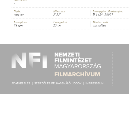
-
Nyelv:
Időtartam:
Lemezszám, Matricaszám:
magyar
3' 53"
D 1424, 58057
Lemeztípus:
Lemezméret:
Felvételi mód:
78 rpm
25 cm
akusztikus
SÁROSSY MIHÁLY
,
KOZÁK GÁBOR CIGÁNYZENEKARA
ELŐADÓ:
ADATKEZELÉS
|
SZERZŐI ÉS FELHASZNÁLÓI JOGOK
|
IMPRESSZUM