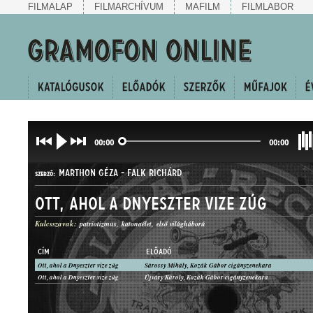
FILMALAP
FILMARCHÍVUM
MAFILM
FILMLABOR
00:00
00:00
MARTHON GÉZA
-
FALK RICHÁRD
SZERZŐ:
Ott, ahol a Dnyeszter vize zúg
Kulcsszavak:
patriotizmus
katonaélet
első világháború
CÍM
ELŐADÓ
Ott, ahol a Dnyeszter vize zúg
Sárossy Mihály, Kozák Gábor cigányzenekara
SANZON
Ott, ahol a Dnyeszter vize zúg
Újváry Károly, Kozák Gábor cigányzenekara
MŰFAJ: