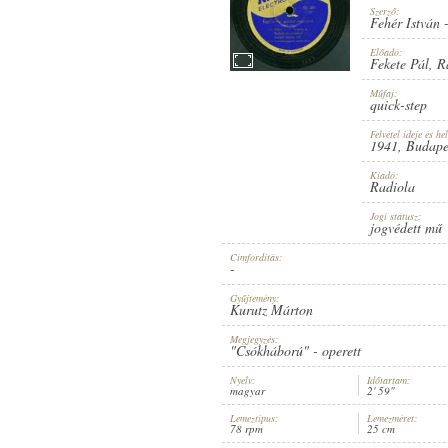
Szerző:
Fehér István
Előadó:
Fekete Pál
,
R
Műfaj:
1941
MEGJELENÉS IDEJE:
quick-step
Felvétel ideje és hel
1941
, Budape
Kiadó:
Radiola
Jogi státusz:
jogvédett mű
RADIOLA
KIADÓ:
Címfordítás:
-
Gyűjtemény:
Kurutz Márton
Megjegyzés:
"Csókháború" - operett
Nyelv:
Időtartam:
magyar
2' 59"
RB 347
LEMEZSZÁM:
Lemeztípus:
Lemezméret:
78 rpm
25 cm