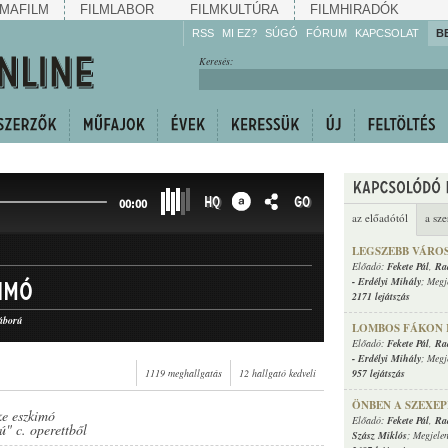
MAFILM
FILMLABOR
FILMKULTÚRA
FILMHIRADÓK
RSS
MI EZ?
SÚGÓ
FÓRUM
KAPCSOLAT
B
Hallgassa!
Keresés:
Gyarapítsa!
Kövesse!
Ossza meg!
HQ
GO
00:00
az előadótól
a sze
LEGSZEBB VÁROS
Előadó:
Fekete Pál
,
Ra
-
Erdélyi Mihály
; Megj
kimó
2171 lejátszás
áború
LOMBOS FÁKON 
Előadó:
Fekete Pál
,
Ra
-
Erdélyi Mihály
; Megj
1119 meghallgatás
12 hallgató kedveli
957 lejátszás
ÖNBEN A SZEXEP
ke eszkimó
Előadó:
Fekete Pál
,
Ra
" c. operettből
Szász Miklós
; Megjele