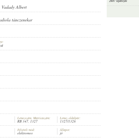
2687 lejátszás
-
Vadady Albert
adiola tánczenekar
ye:
st
Lemezszám, Matricaszám:
Lemez oldalpár:
RB 347, 1327
1327/1328
Felvételi mód:
Állapot:
elektromos
jó