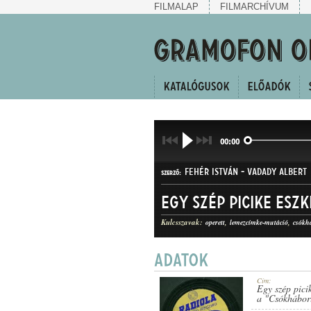
FILMALAP
FILMARCHÍVUM
00:00
FEHÉR ISTVÁN
-
VADADY ALBERT
SZERZŐ:
Egy szép picike esz
Kulcsszavak:
operett
lemezcímke-mutáció
csókh
QUICK-STEP
MŰFAJ:
Cím:
Egy szép pici
a "Csókháború