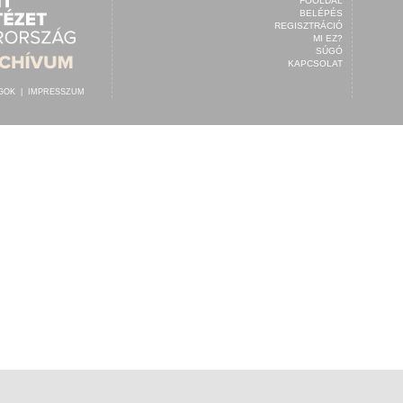
FŐOLDAL
BELÉPÉS
REGISZTRÁCIÓ
MI EZ?
SÚGÓ
KAPCSOLAT
OGOK
|
IMPRESSZUM