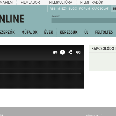
MAFILM
FILMLABOR
FILMKULTÚRA
FILMHIRADÓK
RSS
MI EZ?
SÚGÓ
FÓRUM
KAPCSOLAT
B
Hallgassa!
Keresés:
Gyarapítsa!
Kövesse!
Ossza meg!
HQ
GO
MEGJELENÉS IDEJE