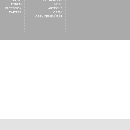
BLOG
KÖZADATTÁR
FÓRUM
MSZH
FACEBOOK
ARTISJUS
TWITTER
OSZMI
OSZK ZENEMŰTÁR