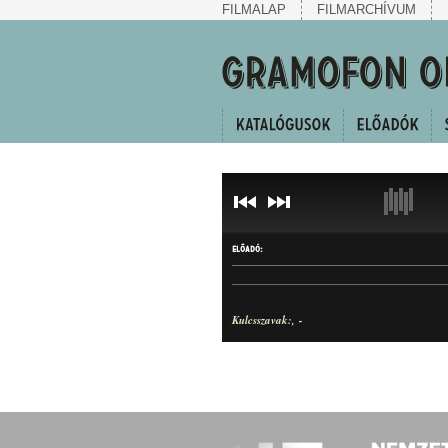
FILMALAP
FILMARCHÍVUM
ELŐADÓ:
Kulcsszavak:
-
CÍM
ELŐADÓ
-
-
SZERZŐ: