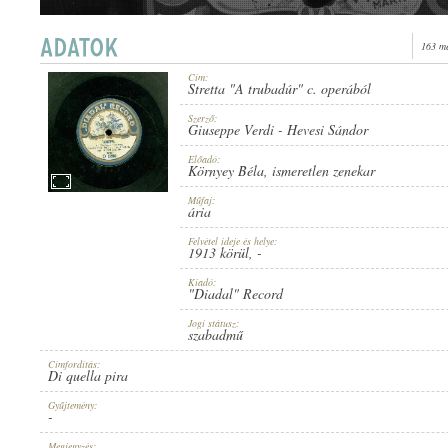
163 me
Cím:
Stretta "A trubadúr" c. operából
1913 KÖRÜL
MEGJELENÉS IDEJE:
Szerző:
Giuseppe Verdi
-
Hevesi Sándor
Előadó:
Környey Béla
,
ismeretlen zenekar
Műfaj:
ária
Felvétel ideje és helye:
"DIADAL" RECORD
1913 körül
, -
KIADÓ:
Kiadó:
"Diadal" Record
Jogi státusz:
szabadmű
Címfordítás:
Di quella pira
D 1280
LEMEZSZÁM:
Gyűjtemény:
-
Megjegyzés: