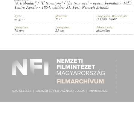
"A trubadúr" / "Il trovatore" / "Le trouvere" - opera, bemutató: 1853
Teatro Apollo - 1854. október 31. Pest, Nemzeti Színház
Nyelv:
Időtartam:
Lemezszám, Matricaszám:
magyar
2' 3"
D 1280, 58695
Lemeztípus:
Lemezméret:
Felvételi mód:
KÖRNYEY BÉLA
,
ISMERETLEN ZENEKAR
78 rpm
25 cm
akusztikus
ELŐADÓ:
ADATKEZELÉS
|
SZERZŐI ÉS FELHASZNÁLÓI JOGOK
|
IMPRESSZUM