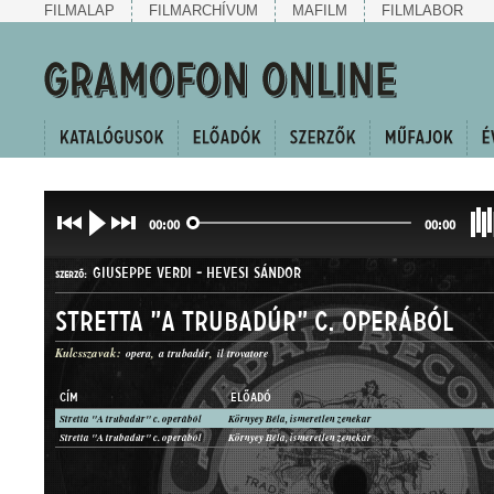
FILMALAP
FILMARCHÍVUM
MAFILM
FILMLABOR
00:00
00:00
GIUSEPPE VERDI
-
HEVESI SÁNDOR
SZERZŐ:
Stretta "A trubadúr" c. operából
Kulcsszavak:
opera
a trubadúr
il trovatore
CÍM
ELŐADÓ
Stretta "A trubadúr" c. operából
Környey Béla, ismeretlen zenekar
ÁRIA
Stretta "A trubadúr" c. operából
Környey Béla, ismeretlen zenekar
MŰFAJ: