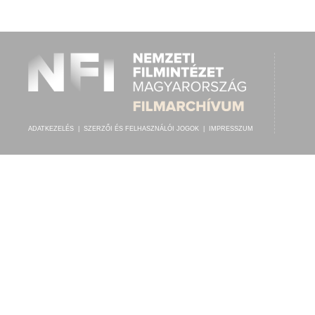
KALMÁR PÁL
,
ODEON TÁNCZENEKAR (BOHRANDT-WEIDINGER)
ELŐADÓ:
ADATKEZELÉS
|
SZERZŐI ÉS FELHASZNÁLÓI JOGOK
|
IMPRESSZUM