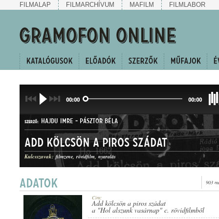
FILMALAP
FILMARCHÍVUM
MAFILM
FILMLABOR
00:00
00:00
HAJDU IMRE
-
PÁSZTOR BÉLA
SZERZŐ:
Add kölcsön a piros szádat
Kulcsszavak:
filmzene
rövidfilm
nyaralás
903 me
FOXTROT
MŰFAJ:
Cím:
Add kölcsön a piros szádat
a "Hol alszunk vasárnap" c. rövidfilmből