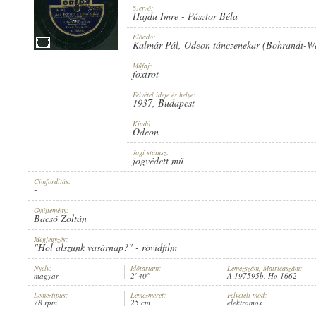
Szerző:
Hajdu Imre
-
Pásztor Béla
Előadó:
Kalmár Pál
,
Odeon tánczenekar (Bohrandt-We
Műfaj:
1937
MEGJELENÉS IDEJE:
foxtrot
Felvétel ideje és helye:
1937
, Budapest
Kiadó:
Odeon
Jogi státusz:
jogvédett mű
ODEON
KIADÓ:
Címfordítás:
-
Gyűjtemény:
Bacsó Zoltán
Megjegyzés:
"Hol alszunk vasárnap?" - rövidfilm
Nyelv:
Időtartam:
Lemezszám, Matricaszám:
magyar
2' 40"
A 197595b, Ho 1662
A 197595B
LEMEZSZÁM:
Lemeztípus:
Lemezméret:
Felvételi mód:
78 rpm
25 cm
elektromos