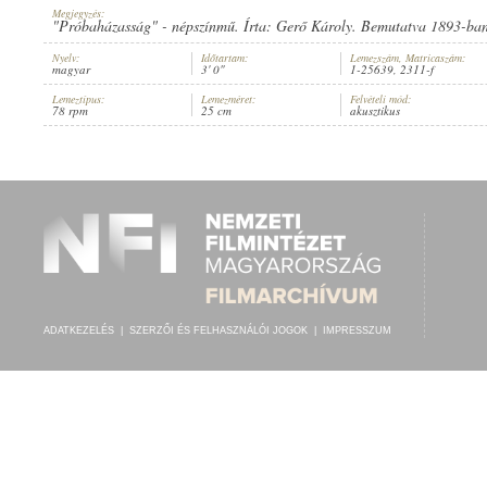
Megjegyzés:
"Próbaházasság" - népszínmű. Írta: Gerő Károly. Bemutatva 1893-ban
Nyelv:
Időtartam:
Lemezszám, Matricaszám:
magyar
3' 0"
1-25639, 2311-f
Lemeztípus:
Lemezméret:
Felvételi mód:
PINTÉR IMRE
,
ISMERETLEN ZENÉSZ (ZONGORA)
78 rpm
25 cm
akusztikus
ELŐADÓ:
ADATKEZELÉS
|
SZERZŐI ÉS FELHASZNÁLÓI JOGOK
|
IMPRESSZUM