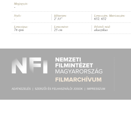
Megjegyzés:
-
Nyelv:
Időtartam:
Lemezszám, Matricaszám:
-
2' 33"
652, 652
Lemeztípus:
Lemezméret:
Felvételi mód:
A MAGYAR POSTA- ÉS TÁVÍRDA ALTISZTEK ÉS SZOLGÁK ORSZÁGOS E
78 rpm
25 cm
akusztikus
ELŐADÓ:
ADATKEZELÉS
|
SZERZŐI ÉS FELHASZNÁLÓI JOGOK
|
IMPRESSZUM