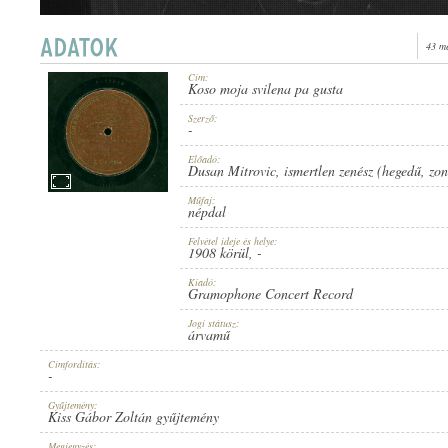
43 m
Cím:
Koso moja svilena pa gusta
1908 KÖRÜL
MEGJELENÉS IDEJE:
Szerző:
-
Előadó:
Dusan Mitrovic
,
ismertlen zenész (hegedű
,
zon
Műfaj:
népdal
Felvétel ideje és helye:
GRAMOPHONE CONCERT RECORD
1908 körül
, -
KIADÓ:
Kiadó:
Gramophone Concert Record
Jogi státusz:
árvamű
Címfordítás:
-
G. C.-6-12695
LEMEZSZÁM:
Gyűjtemény:
Kiss Gábor Zoltán gyűjtemény
Megjegyzés: