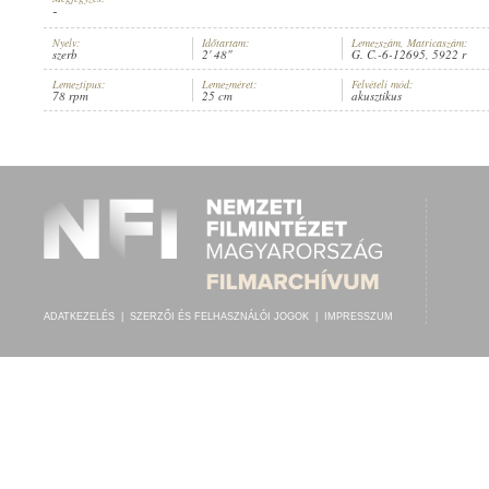
-
Nyelv:
Időtartam:
Lemezszám, Matricaszám:
szerb
2' 48"
G. C.-6-12695, 5922 r
Lemeztípus:
Lemezméret:
Felvételi mód:
78 rpm
25 cm
akusztikus
DUSAN MITROVIC
,
ISMERTLEN ZENÉSZ (HEGEDŰ
,
ZONGORA)
ELŐADÓ:
ADATKEZELÉS
|
SZERZŐI ÉS FELHASZNÁLÓI JOGOK
|
IMPRESSZUM