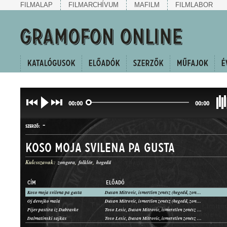
FILMALAP
FILMARCHÍVUM
MAFILM
FILMLABOR
00:00
00:00
-
SZERZŐ:
Koso moja svilena pa gusta
Kulcsszavak:
zongora
folklór
hegedű
CÍM
ELŐADÓ
Koso moja svilena pa gusta
Dusan Mitrovic, ismertlen zenész (hegedű, zongora)
NÉPDAL
Oj devojko mala
Dusan Mitrovic, ismertlen zenész (hegedű, zongora)
MŰFAJ:
Pijev pastira iz Dubravke
Toso Lesic, Dusan Mitrovic, ismeretlen zenész (zongora)
Dalmatinski sajkas
Toso Lesic, Dusan Mitrovic, ismeretlen zenész (zongora)