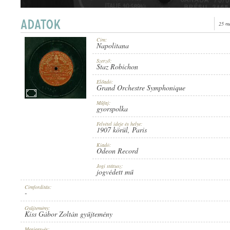
25 m
Cím:
Napolitana
1907 KÖRÜL
MEGJELENÉS IDEJE:
Szerző:
Staz Robichon
Előadó:
Grand Orchestre Symphonique
Műfaj:
gyorspolka
Felvétel ideje és helye:
ODEON RECORD
1907 körül
, Paris
KIADÓ:
Kiadó:
Odeon Record
Jogi státusz:
jogvédett mű
Címfordítás:
-
NO. 60272.
LEMEZSZÁM:
Gyűjtemény:
Kiss Gábor Zoltán gyűjtemény
Megjegyzés: