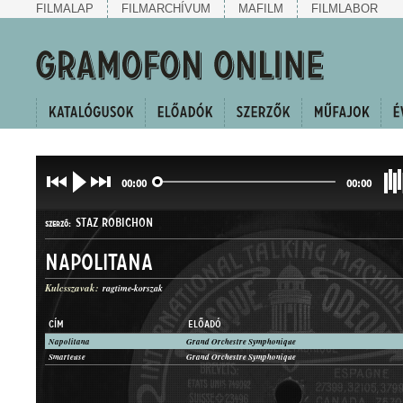
FILMALAP
FILMARCHÍVUM
MAFILM
FILMLABOR
00:00
00:00
STAZ ROBICHON
SZERZŐ:
Napolitana
Kulcsszavak:
ragtime-korszak
CÍM
ELŐADÓ
Napolitana
Grand Orchestre Symphonique
GYORSPOLKA
Smarteuse
Grand Orchestre Symphonique
MŰFAJ: