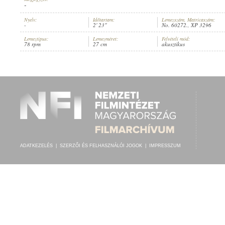
-
Nyelv:
Időtartam:
Lemezszám, Matricaszám:
-
2' 23"
No. 60272., XP 3296
Lemeztípus:
Lemezméret:
Felvételi mód:
78 rpm
27 cm
akusztikus
GRAND ORCHESTRE SYMPHONIQUE
ELŐADÓ:
ADATKEZELÉS
|
SZERZŐI ÉS FELHASZNÁLÓI JOGOK
|
IMPRESSZUM