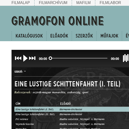
FILMALAP
FILMARCHÍVUM
MAFILM
FILMLABOR
00:00
00:00
-
SZERZŐ:
Eine lustige Schittenfahrt (I. Teil)
Kulcsszavak:
osztrák-magyar monarchia
csehország
sport
CÍM
ELŐADÓ
Eine lustige Schittenfahrt (I. Teil)
Hermann-Orchester
JELLEMKÉP
Eine lustige Schittenfahrt (II. Teil)
Hermann-Orchester
MŰFAJ:
Pri volence
Hudba sokolská , Vezényel: A. Hermann
Vojenské kasino
Hudba sokolská , Vezényel: A. Hermann
Vecne Tvá
Hudba sokolská , Vezényel: Herman