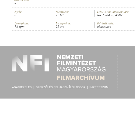
-
Nyelv:
Időtartam:
Lemezszám, Matricaszám:
-
2' 37"
No. 5704 a., 4594
Lemeztípus:
Lemezméret:
Felvételi mód:
78 rpm
25 cm
akusztikus
HERMANN-ORCHESTER
ELŐADÓ:
ADATKEZELÉS
|
SZERZŐI ÉS FELHASZNÁLÓI JOGOK
|
IMPRESSZUM