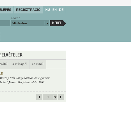
ELÉPÉS
REGISZTRÁCIÓ
HU
EN
DE
Miben?
Mindenben
rzőtől
a műfajból
az évből
ÁR
Hlaszny Béla Tangóharmonika Együttes
;
Rákosi János
; Megjelenés ideje:
1943
1