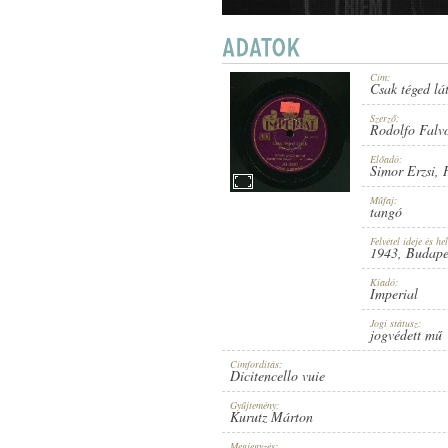
Cím:
Csak téged lá
1943
MEGJELENÉS IDEJE:
Szerző:
Rodolfo Falv
Előadó:
Simor Erzsi
,
Műfaj:
tangó
Felvétel ideje és hel
IMPERIAL
1943
, Budape
KIADÓ:
Kiadó:
Imperial
Jogi státusz:
jogvédett mű
Címfordítás:
Dicitencello vuie
JU 3050
LEMEZSZÁM:
Gyűjtemény:
Kurutz Márton
Megjegyzés: