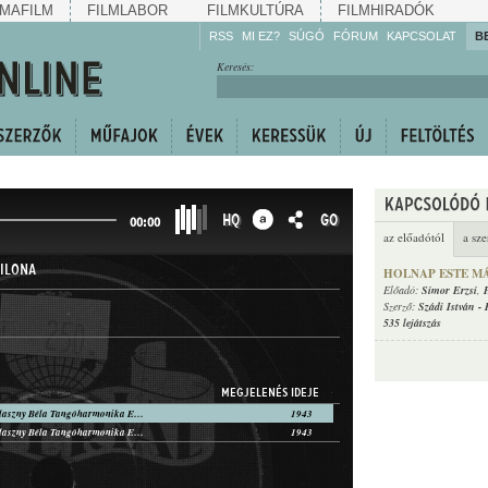
MAFILM
FILMLABOR
FILMKULTÚRA
FILMHIRADÓK
RSS
MI EZ?
SÚGÓ
FÓRUM
KAPCSOLAT
B
Hallgassa!
Keresés:
Gyarapítsa!
Kövesse!
Ossza meg!
HQ
GO
00:00
az előadótól
a sze
ILONA
HOLNAP ESTE M
Előadó:
Simor Erzsi
,
Szerző:
Szádi István
-
535 lejátszás
MEGJELENÉS IDEJE
Simor Erzsi, Hlaszny Béla Tangóharmonika Együttes
1943
Simor Erzsi, Hlaszny Béla Tangóharmonika Együttes
1943