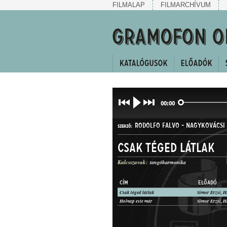
FILMALAP
FILMARCHÍVUM
00:00
RODOLFO FALVO
-
NAGYKOVÁCSI 
SZERZŐ:
Csak téged látlak
Kulcsszavak:
tangóharmonika
CÍM
ELŐADÓ
Csak téged látlak
TANGÓ
Holnap este már
MŰFAJ: