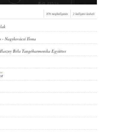
876 meghallgatás
2 hallgató kedveli
tlak
o
-
Nagykovácsi Ilona
Hlaszny Béla Tangóharmonika Együttes
ye:
st