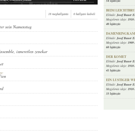
54 lejátszás
semble, ismeretlen zenekar
1909 körül
BEIM LEICHTBR
semble, ismeretlen sramlizenekar
1909 körül
18 meghallgatás
0 hallgató kedveli
Előadó:
Josef Bauer 
nsemble
1909 körül
Megjelenés ideje:
1910 
semble, ismeretlen zenekar
1909 körül
40 lejátszás
nsemble
1909 körül
ter sein Namenstag
semble, ismeretlen sramlizenekar
1909 körül
DAMENRINGKAM
semble, ismeretlen zenekar
1909 körül
Előadó:
Josef Bauer 
semble, ismeretlen zenekar
1909 körül
Megjelenés ideje:
1909 
semble, ismeretlen zenekar
1909 körül
60 lejátszás
Ensemble
,
ismeretlen zenekar
semble, ismeretlen zenekar
1910 körül
semble, ismeretlen zenekar
1910 körül
DER KOMET
Előadó:
Josef Bauer 
semble, ismeretlen zenekar
1910 körül
et
Megjelenés ideje:
1910 
nsemble
1910 körül
41 lejátszás
semble, ismeretlen zenekar
1910 körül
ye:
Wien
nsemble
1910 körül
EIN LUSTIGER W
Előadó:
Josef Bauer 
rd
Megjelenés ideje:
1910 
33 lejátszás