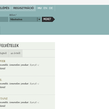
ELÉPÉS
REGISZTRÁCIÓ
HU
EN
DE
Miben?
Mindenben
fajból
az évből
TWER
Ensemble
,
ismeretlen zenekar
; Szerző:
-
;
körül
EL
Ensemble
,
ismeretlen zenekar
; Szerző:
-
;
körül
 TANZ
Ensemble
,
ismeretlen zenekar
; Szerző:
-
;
körül