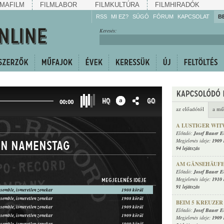
MAFILM
FILMLABOR
FILMKULTÚRA
FILMHIRADÓK
RSS
MI EZ?
SÚGÓ
FÓRUM
KAPCSOLAT
B
Hallgassa!
Keresés:
Gyarapítsa!
Kövesse!
Ossza meg!
HQ
GO
00:00
az előadótól
a mű
A LUSTIGER WI
Előadó:
Josef Bauer 
Megjelenés ideje:
1909 
in Namenstag
94 lejátszás
AM GÄNSEHÄUF
Előadó:
Josef Bauer 
Megjelenés ideje:
1910 
MEGJELENÉS IDEJE
91 lejátszás
semble, ismeretlen zenekar
1908 körül
semble, ismeretlen zenekar
1908 körül
BEIM 5 KREUZER
semble, ismeretlen zenekar
1909 körül
Előadó:
Josef Bauer 
semble, ismeretlen zenekar
1909 körül
Megjelenés ideje:
1909 
semble, ismeretlen zenekar
1909 körül