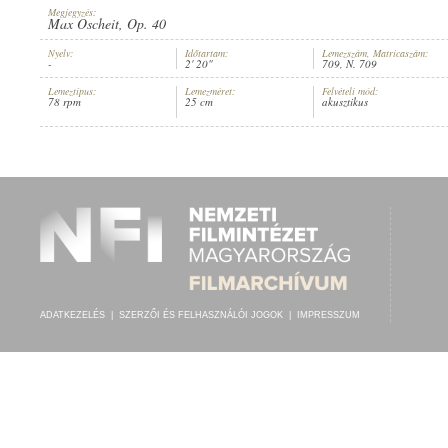
Megjegyzés:
Max Oscheit, Op. 40
Nyelv:
Időtartam:
Lemezszám, Matricaszám:
-
2' 20"
709, N. 709
Lemeztípus:
Lemezméret:
Felvételi mód:
K. U. K. INFANTERIE-REGIMENT NO. 6.
78 rpm
25 cm
akusztikus
ELŐADÓ:
ADATKEZELÉS
|
SZERZŐI ÉS FELHASZNÁLÓI JOGOK
|
IMPRESSZUM