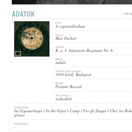
195 me
Cím:
A cigánytáborban
1910 KÖRÜL
MEGJELENÉS IDEJE:
Szerző:
Max Oscheit
Előadó:
K. u. k. Infanterie-Regiment No. 6.
Műfaj:
induló
Felvétel ideje és helye:
PREMIER RECORD
1910 körül
, Budapest
KIADÓ:
Kiadó:
Premier Record
Jogi státusz:
szabadmű
Címfordítás:
Im Zigeunerlager / In the Gipsy's Camp / Fra gli Zingar / Chez les Bo
gitano
709
LEMEZSZÁM:
Gyűjtemény:
-