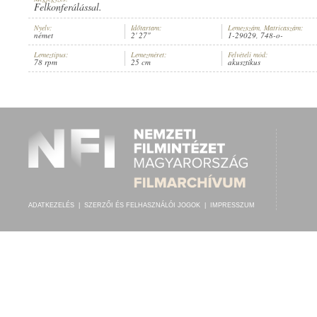
Felkonferálással.
Nyelv:
Időtartam:
Lemezszám, Matricaszám:
német
2' 27"
1-29029, 748-o-
Lemeztípus:
Lemezméret:
Felvételi mód:
78 rpm
25 cm
akusztikus
MAX JAUNER
,
D'GRINZINGER
,
D'GRINZINGER
ELŐADÓ:
ADATKEZELÉS
|
SZERZŐI ÉS FELHASZNÁLÓI JOGOK
|
IMPRESSZUM