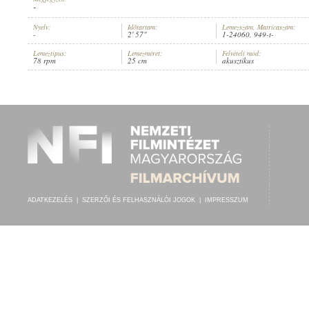
-
Nyelv:
Időtartam:
Lemezszám, Matricaszám:
-
2' 57"
1-24060, 949-t-
Lemeztípus:
Lemezméret:
Felvételi mód:
78 rpm
25 cm
akusztikus
ORIGINAL WIENER KLARINETTEN-QUARTETT "D'STEINBACHER"
ELŐADÓ:
ADATKEZELÉS
|
SZERZŐI ÉS FELHASZNÁLÓI JOGOK
|
IMPRESSZUM