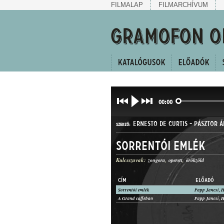
FILMALAP
FILMARCHÍVUM
00:00
ERNESTO DE CURTIS
-
PÁSZTOR Á
SZERZŐ:
Sorrentói emlék
Kulcsszavak:
zongora
operett
örökzöld
CÍM
ELŐADÓ
Sorrentói emlék
SZERENÁD
A Grand cafféban
MŰFAJ: