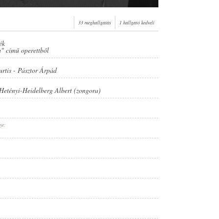
33 meghallgatás
1 hallgató kedveli
ék
 című operettből
rtis
-
Pásztor Árpád
Hetényi-Heidelberg Albert (zongora)
ye: