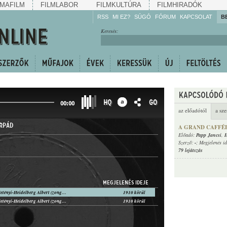
MAFILM
FILMLABOR
FILMKULTÚRA
FILMHIRADÓK
RSS
MI EZ?
SÚGÓ
FÓRUM
KAPCSOLAT
B
Hallgassa!
Keresés:
Gyarapítsa!
Kövesse!
Ossza meg!
HQ
GO
00:00
az előadótól
a sze
RPÁD
A GRAND CAFFÉ
Előadó:
Papp Jancsi
,
H
Szerző:
-
; Megjelenés i
79 lejátszás
MEGJELENÉS IDEJE
Papp Jancsi, Hetényi-Heidelberg Albert (zongora)
1910 körül
Papp Jancsi, Hetényi-Heidelberg Albert (zongora)
1910 körül