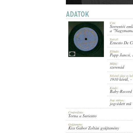
Cím:
Sorrentói eml
1910 KÖRÜL
a "Nagymama"
MEGJELENÉS IDEJE:
Szerző:
Ernesto De Cu
Előadó:
Papp Jancsi
,
Műfaj:
szerenád
BABY-RECORD
KIADÓ:
Felvétel ideje és hel
1910 körül
, -
Kiadó:
Baby-Record
Jogi státusz:
jogvédett mű
Címfordítás:
Torna a Suriento
683
LEMEZSZÁM:
Gyűjtemény:
Kiss Gábor Zoltán gyűjtemény