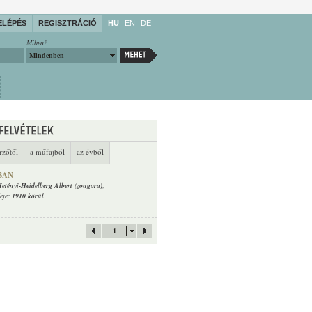
ELÉPÉS
REGISZTRÁCIÓ
HU
EN
DE
Miben?
Mindenben
rzőtől
a műfajból
az évből
BAN
etényi-Heidelberg Albert (zongora)
;
deje:
1910 körül
1