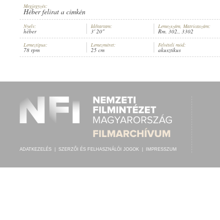
Megjegyzés:
Héber felirat a cimkén
Nyelv:
Időtartam:
Lemezszám, Matricaszám:
héber
3' 20"
Rm. 302., 3302
Lemeztípus:
Lemezméret:
Felvételi mód:
BERNHARD WLADOWSKY FŐKÁNTOR
,
ISMERETLEN KÓRUS
,
ISMERE
78 rpm
25 cm
akusztikus
ELŐADÓ:
ADATKEZELÉS
|
SZERZŐI ÉS FELHASZNÁLÓI JOGOK
|
IMPRESSZUM