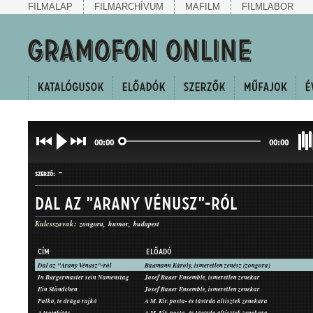
FILMALAP
FILMARCHÍVUM
MAFILM
FILMLABOR
00:00
00:00
-
SZERZŐ:
Dal az "Arany Vénusz"-ról
Kulcsszavak:
zongora
humor
budapest
CÍM
ELŐADÓ
Dal az "Arany Vénusz"-ról
Baumann Károly, ismeretlen zenész (zongora)
KUPLÉ
In Burgermaster sein Namenstag
Josef Bauer Ensemble, ismeretlen zenekar
MŰFAJ:
Ein Ständchen
Josef Bauer Ensemble, ismeretlen zenekar
Palkó, te drága rajkó
A M. Kir. posta- és távírda altisztek zenekara
A trombitás
A M. Kir. posta- és távírda altisztek zenekara