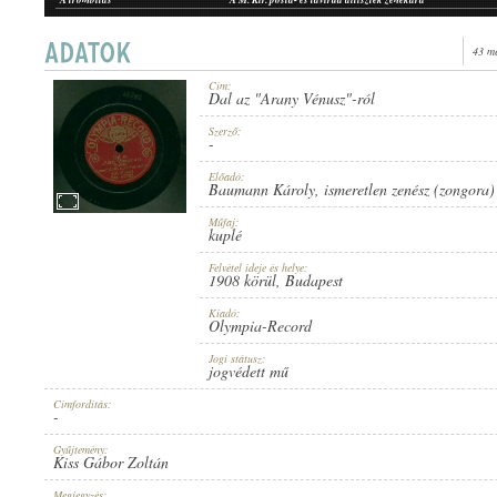
43 m
Cím:
Dal az "Arany Vénusz"-ról
1908 KÖRÜL
MEGJELENÉS IDEJE:
Szerző:
-
Előadó:
Baumann Károly
,
ismeretlen zenész (zongora)
Műfaj:
kuplé
Felvétel ideje és helye:
OLYMPIA-RECORD
1908 körül
, Budapest
KIADÓ:
Kiadó:
Olympia-Record
Jogi státusz:
jogvédett mű
Címfordítás:
-
NO. 46282.
LEMEZSZÁM:
Gyűjtemény:
Kiss Gábor Zoltán
Megjegyzés: