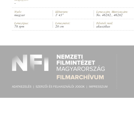
-
Nyelv:
Időtartam:
Lemezszám, Matricaszám:
magyar
1' 43"
No. 46282., 46282
Lemeztípus:
Lemezméret:
Felvételi mód:
78 rpm
20 cm
akusztikus
BAUMANN KÁROLY
,
ISMERETLEN ZENÉSZ (ZONGORA)
ELŐADÓ:
ADATKEZELÉS
|
SZERZŐI ÉS FELHASZNÁLÓI JOGOK
|
IMPRESSZUM