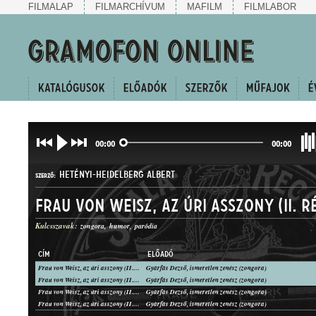
FILMALAP
FILMARCHÍVUM
MAFILM
FILMLABOR
00:00
00:00
HETÉNYI-HEIDELBERG ALBERT
SZERZŐ:
Frau von Weisz, az úri asszony (II. r
Kulcsszavak:
zongora
humor
paródia
CÍM
ELŐADÓ
Frau von Weisz, az úri asszony (II. rész)
Gyárfás Dezső, ismeretlen zenész (zongora)
HUMOROS MAGÁNSZÁM
Frau von Weisz, az úri asszony (II. rész)
Gyárfás Dezső, ismeretlen zenész (zongora)
MŰFAJ:
Frau von Weisz, az úri asszony (II. rész)
Gyárfás Dezső, ismeretlen zenész (zongora)
Frau von Weisz, az úri asszony (II. rész)
Gyárfás Dezső, ismeretlen zenész (zongora)