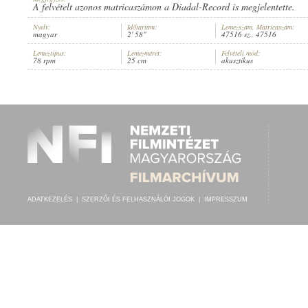
A felvételt azonos matricaszámon a Diadal-Record is megjelentette.
Nyelv:
Időtartam:
Lemezszám, Matricaszám:
magyar
2' 58"
47516 sz., 47516
Lemeztípus:
Lemezméret:
Felvételi mód:
78 rpm
25 cm
akusztikus
GYÁRFÁS DEZSŐ
,
ISMERETLEN ZENÉSZ (ZONGORA)
ELŐADÓ:
ADATKEZELÉS
|
SZERZŐI ÉS FELHASZNÁLÓI JOGOK
|
IMPRESSZUM