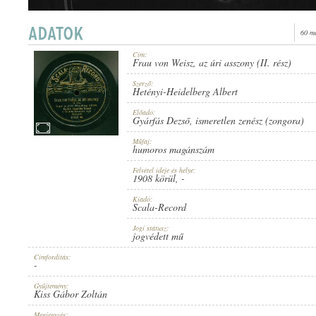
60 m
Cím:
Frau von Weisz, az úri asszony (II. rész)
1908 KÖRÜL
MEGJELENÉS IDEJE:
Szerző:
Hetényi-Heidelberg Albert
Előadó:
Gyárfás Dezső
,
ismeretlen zenész (zongora)
Műfaj:
humoros magánszám
Felvétel ideje és helye:
SCALA-RECORD
1908 körül
, -
KIADÓ:
Kiadó:
Scala-Record
Jogi státusz:
jogvédett mű
Címfordítás:
-
47516 SZ.
LEMEZSZÁM:
Gyűjtemény:
Kiss Gábor Zoltán
Megjegyzés: