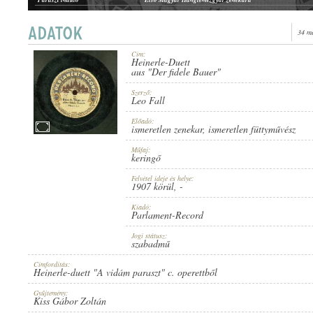
34 m
Cím:
Heinerle-Duett
1907 KÖRÜL
aus "Der fidele Bauer"
MEGJELENÉS IDEJE:
Szerző:
Leo Fall
Előadó:
ismeretlen zenekar
,
ismeretlen füttyművész
Műfaj:
keringő
PARLAMENT-RECORD
KIADÓ:
Felvétel ideje és helye:
1907 körül
, -
Kiadó:
Parlament-Record
Jogi státusz:
szabadmű
Címfordítás:
Heinerle-duett "A vidám paraszt" c. operettből
51
LEMEZSZÁM:
Gyűjtemény:
Kiss Gábor Zoltán