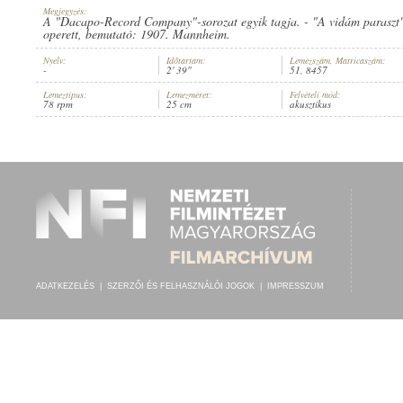
Megjegyzés:
A "Dacapo-Record Company"-sorozat egyik tagja. - "A vidám paraszt" 
operett, bemutató: 1907. Mannheim.
Nyelv:
Időtartam:
Lemezszám, Matricaszám:
-
2' 39"
51, 8457
ISMERETLEN ZENEKAR
,
ISMERETLEN FÜTTYMŰVÉSZ
ELŐADÓ:
Lemeztípus:
Lemezméret:
Felvételi mód:
78 rpm
25 cm
akusztikus
ADATKEZELÉS
|
SZERZŐI ÉS FELHASZNÁLÓI JOGOK
|
IMPRESSZUM