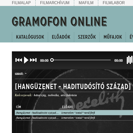
FILMALAP
FILMARCHÍVUM
MAFILM
FILMLABOR
00:00
00:00
-
SZERZŐ:
[hangüzenet - haditudósító század] 
Kulcsszavak:
hátország
technika
arisztokrácia
CÍM
ELŐADÓ
[hangüzenet - haditudósító század] "A" oldal
ismeretlen "Antal" nevű férfi
HANGÜZENET
[hangüzenet - haditudósító század] "B" oldal
ismeretlen "Antal" nevű férfi
MŰFAJ: