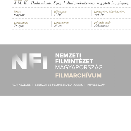
A M. Kir. Haditudósító Század által próbaképpen rögzített hanglemez.
Nyelv:
Időtartam:
Lemezszám, Matricaszám:
magyar
3' 10"
408 19, -
Lemeztípus:
Lemezméret:
Felvételi mód:
78 rpm
25 cm
elektromos
ISMERETLEN "ANTAL" NEVŰ FÉRFI
ELŐADÓ:
ADATKEZELÉS
|
SZERZŐI ÉS FELHASZNÁLÓI JOGOK
|
IMPRESSZUM