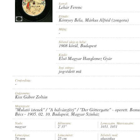
Szerző:
Lehár Ferenc
Előadó:
Környey Béla
,
Márkus Alfréd (zongora)
Műfaj:
1908 KÖRÜL
MEGJELENÉS IDEJE:
-
Felvétel ideje és helye:
1908 körül
, Budapest
Kiadó:
Első Magyar Hanglemez Gyár
Jogi státusz:
jogvédett mű
ELSŐ MAGYAR HANGLEMEZ GYÁR
KIADÓ:
Címfordítás:
-
Gyűjtemény:
Kiss Gábor Zoltán
Megjegyzés:
"Mulató istenek" / "A bálványférj" / "Der Göttergatte" - operett. Bemu
Bécs - 1905. 02. 10. Budapest, Magyar Színház
Nyelv:
Időtartam:
Lemezszám, Matricaszám:
1051
LEMEZSZÁM:
magyar
2' 35"
1051, 1051
Lemeztípus:
Lemezméret:
Felvételi mód:
78 rpm
25 cm
akusztikus