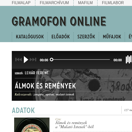
FILMALAP
FILMARCHÍVUM
MAFILM
FILMLABOR
00:00
00:00
LEHÁR FERENC
SZERZŐ:
Álmok és remények
Kulcsszavak:
zongora
operett
mulató istenek
127 me
MŰFAJ:
Cím:
Álmok és remények
a "Mulató Istenek"-ből