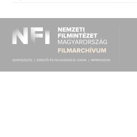
KÖRNYEY BÉLA
,
MÁRKUS ALFRÉD (ZONGORA)
ELŐADÓ:
ADATKEZELÉS
|
SZERZŐI ÉS FELHASZNÁLÓI JOGOK
|
IMPRESSZUM