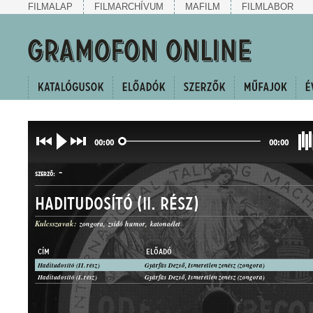
FILMALAP
FILMARCHÍVUM
MAFILM
FILMLABOR
00:00
00:00
-
SZERZŐ:
Haditudosító (II. rész)
Kulcsszavak:
zongora
zsidó humor
katonaélet
CÍM
ELŐADÓ
Haditudosító (II. rész)
Gyárfás Dezső, Ismeretlen zenész (zongora)
HUMOROS MAGÁNSZÁM
Haditudosító (I. rész)
Gyárfás Dezső, Ismeretlen zenész (zongora)
MŰFAJ: