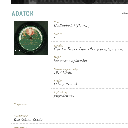
40 m
Cím:
Haditudosító (II. rész)
1914 KÖRÜL
MEGJELENÉS IDEJE:
Szerző:
-
Előadó:
Gyárfás Dezső
,
Ismeretlen zenész (zongora)
Műfaj:
humoros magánszám
Felvétel ideje és helye:
ODEON RECORD
1914 körül
, -
KIADÓ:
Kiadó:
Odeon Record
Jogi státusz:
jogvédett mű
Címfordítás:
-
NO. 15997.
LEMEZSZÁM:
Gyűjtemény:
Kiss Gábor Zoltán
Megjegyzés: