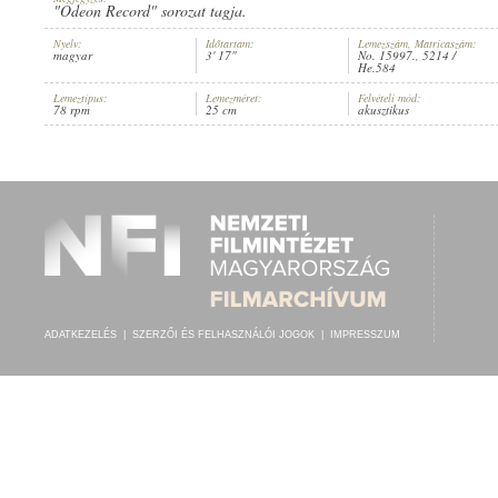
"Odeon Record" sorozat tagja.
Nyelv:
Időtartam:
Lemezszám, Matricaszám:
magyar
3' 17"
No. 15997., 5214 /
He.584
Lemeztípus:
Lemezméret:
Felvételi mód:
78 rpm
25 cm
akusztikus
GYÁRFÁS DEZSŐ
,
ISMERETLEN ZENÉSZ (ZONGORA)
ELŐADÓ:
ADATKEZELÉS
|
SZERZŐI ÉS FELHASZNÁLÓI JOGOK
|
IMPRESSZUM