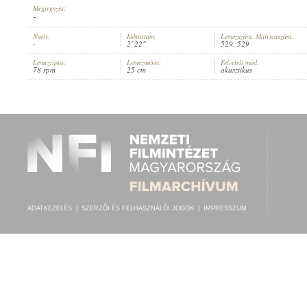
Megjegyzés:
-
Nyelv:
Időtartam:
Lemezszám, Matricaszám:
-
2' 22"
529, 529
Lemeztípus:
Lemezméret:
Felvételi mód:
CS. ÉS KIR. "MOLLINÁRY" 38. GYALOGEZRED ZENEKARA
78 rpm
25 cm
akusztikus
ELŐADÓ:
ADATKEZELÉS
|
SZERZŐI ÉS FELHASZNÁLÓI JOGOK
|
IMPRESSZUM