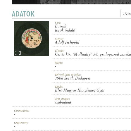
172 me
Cím:
Bairak
1908 KÖRÜL
török induló
MEGJELENÉS IDEJE:
Szerző:
Adolf Ischpold
Előadó:
Cs. és kir. "Mollináry" 38. gyalogezred zenek
Műfaj:
-
ELSŐ MAGYAR HANGLEMEZ GYÁR
KIADÓ:
Felvétel ideje és helye:
1908 körül
, Budapest
Kiadó:
Első Magyar Hanglemez Gyár
Jogi státusz:
szabadmű
Címfordítás:
-
529
LEMEZSZÁM:
Gyűjtemény:
-