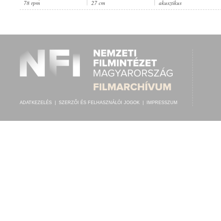
78 rpm
27 cm
akusztikus
MARIA BARRIENTOS
,
ISMERETLEN ZENÉSZ (ZONGORA)
ELŐADÓ:
ADATKEZELÉS
|
SZERZŐI ÉS FELHASZNÁLÓI JOGOK
|
IMPRESSZUM