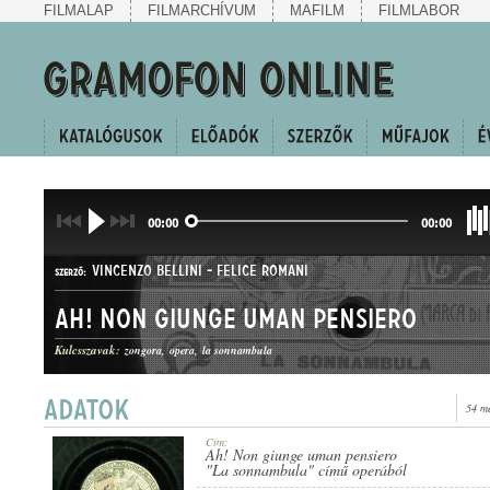
FILMALAP
FILMARCHÍVUM
MAFILM
FILMLABOR
00:00
00:00
VINCENZO BELLINI
-
FELICE ROMANI
SZERZŐ:
Ah! Non giunge uman pensiero
Kulcsszavak:
zongora
opera
la sonnambula
54 m
ÁRIA
MŰFAJ:
Cím:
Ah! Non giunge uman pensiero
"La sonnambula" című operából