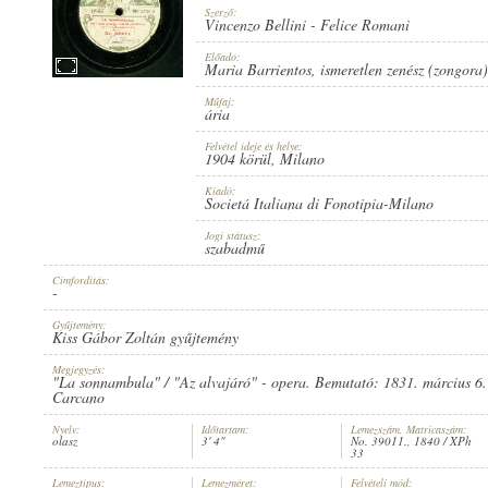
Szerző:
Vincenzo Bellini
-
Felice Romani
Előadó:
Maria Barrientos
,
ismeretlen zenész (zongora)
Műfaj:
1904 KÖRÜL
MEGJELENÉS IDEJE:
ária
Felvétel ideje és helye:
1904 körül
, Milano
Kiadó:
Societá Italiana di Fonotipia-Milano
Jogi státusz:
szabadmű
SOCIETÁ ITALIANA DI FONOTIPIA-MILANO
KIADÓ:
Címfordítás:
-
Gyűjtemény:
Kiss Gábor Zoltán gyűjtemény
Megjegyzés:
"La sonnambula" / "Az alvajáró" - opera. Bemutató: 1831. március 6.
Carcano
Nyelv:
Időtartam:
Lemezszám, Matricaszám:
NO. 39011.
LEMEZSZÁM:
olasz
3' 4"
No. 39011., 1840 / XPh
33
Lemeztípus:
Lemezméret:
Felvételi mód: