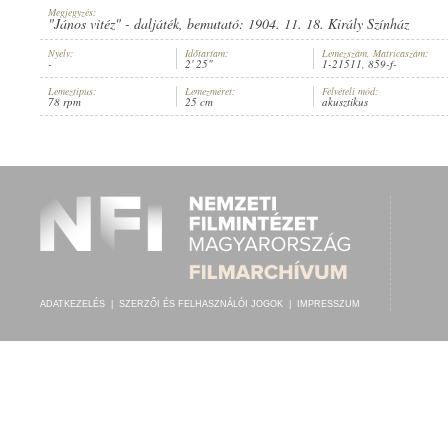
Megjegyzés:
"János vitéz" - daljáték, bemutató: 1904. 11. 18. Király Színház
Nyelv:
Időtartam:
Lemezszám, Matricaszám:
-
2' 25"
1-21511, 859-f-
Lemeztípus:
Lemezméret:
Felvételi mód:
MAGY. KIR. I. HONVÉD KERÜLETI ZENEKAR
, VEZÉNYEL:
BACHÓ IS
78 rpm
25 cm
akusztikus
ELŐADÓ:
ADATKEZELÉS
|
SZERZŐI ÉS FELHASZNÁLÓI JOGOK
|
IMPRESSZUM