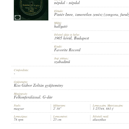
népdal
-
népdal
Előadó:
Pintér Imre
,
ismeretlen zenész (zongora
,
furul
Műfaj:
hallgató
1905 KÖRÜL
MEGJELENÉS IDEJE:
Felvétel ideje és helye:
1905 körül
, Budapest
Kiadó:
Favorite Record
Jogi státusz:
szabadmű
Címfordítás:
FAVORITE RECORD
KIADÓ:
-
Gyűjtemény:
Kiss Gábor Zoltán gyűjtemény
Megjegyzés:
Felkonferálással. G-dúr
Nyelv:
Időtartam:
Lemezszám, Matricaszám:
magyar
2' 38"
1-25544, 881-f
1-25544
LEMEZSZÁM:
Lemeztípus:
Lemezméret:
Felvételi mód:
78 rpm
25 cm
akusztikus