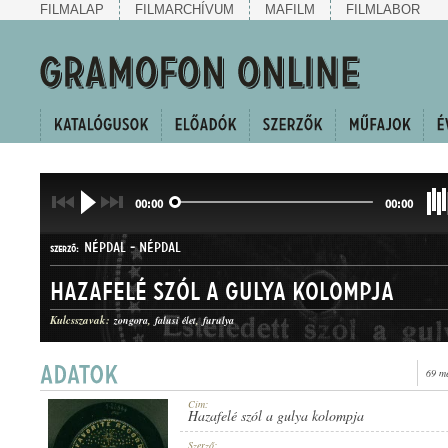
FILMALAP
FILMARCHÍVUM
MAFILM
FILMLABOR
00:00
00:00
NÉPDAL
-
NÉPDAL
SZERZŐ:
Hazafelé szól a gulya kolompja
Kulcsszavak:
zongora
falusi élet
furulya
69 m
HALLGATÓ
MŰFAJ:
Cím:
Hazafelé szól a gulya kolompja
Szerző: