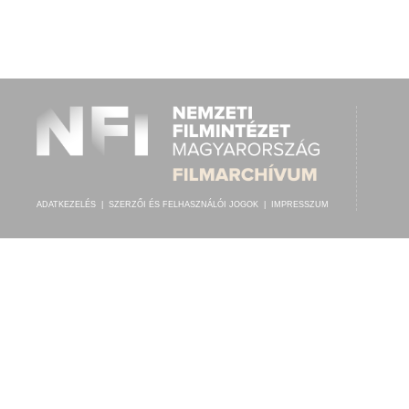
PINTÉR IMRE
,
ISMERETLEN ZENÉSZ (ZONGORA
,
FURULYA)
ELŐADÓ:
ADATKEZELÉS
|
SZERZŐI ÉS FELHASZNÁLÓI JOGOK
|
IMPRESSZUM