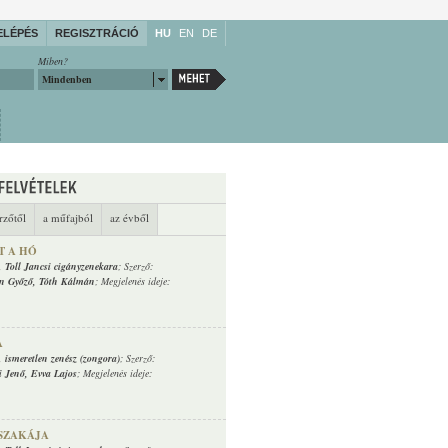
ELÉPÉS
REGISZTRÁCIÓ
HU
EN
DE
Miben?
Mindenben
rzőtől
a műfajból
az évből
T A HÓ
,
Toll Jancsi cigányzenekara
; Szerző:
n Győző
,
Tóth Kálmán
; Megjelenés ideje:
A
,
ismeretlen zenész (zongora)
; Szerző:
i Jenő
,
Evva Lajos
; Megjelenés ideje:
JSZAKÁJA