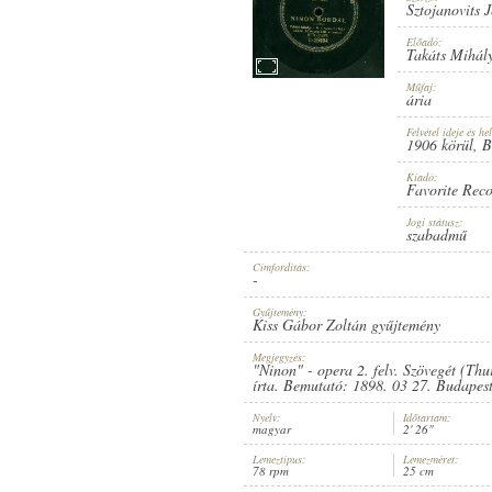
Sztojanovits 
Előadó:
Takáts Mihál
Műfaj:
ária
1906 KÖRÜL
MEGJELENÉS IDEJE:
Felvétel ideje és hel
1906 körül
, 
Kiadó:
Favorite Rec
Jogi státusz:
szabadmű
Címfordítás:
FAVORITE RECORD
KIADÓ:
-
Gyűjtemény:
Kiss Gábor Zoltán gyűjtemény
Megjegyzés:
"Ninon" - opera 2. felv. Szövegét (Th
írta. Bemutató: 1898. 03 27. Budapes
Nyelv:
Időtartam:
magyar
2' 26"
1-25684
LEMEZSZÁM:
Lemeztípus:
Lemezméret:
78 rpm
25 cm