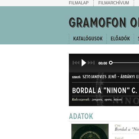
FILMALAP
FILMARCHÍVUM
00:00
SZTOJANOVITS JENŐ
-
ÁBRÁNYI EM
SZERZŐ:
Bordal a "Ninon" c.
Kulcsszavak:
zongora
opera
ninon
ÁRIA
MŰFAJ:
Cím:
Bordal a "Nin
Szerző: