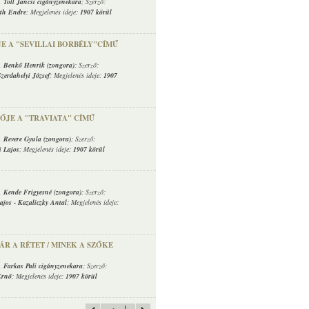
,
Toll Jancsi cigányzenekara
; Szerző:
th Endre
; Megjelenés ideje:
1907 körül
E A "SEVILLAI BORBÉLY"CÍMŰ
,
Benkő Henrik (zongora)
; Szerző:
Szerdahelyi József
; Megjelenés ideje:
1907
JE A "TRAVIATA" CÍMŰ
,
Revere Gyula (zongora)
; Szerző:
i Lajos
; Megjelenés ideje:
1907 körül
,
Kende Frigyesné (zongora)
; Szerző:
ajos
-
Kazaliczky Antal
; Megjelenés ideje:
R A RÉTET / MINEK A SZŐKE
,
Farkas Pali cigányzenekara
; Szerző:
Ernő
; Megjelenés ideje:
1907 körül