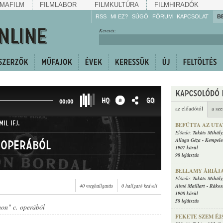
MAFILM
FILMLABOR
FILMKULTÚRA
FILMHIRADÓK
RSS
MI EZ?
SÚGÓ
FÓRUM
KAPCSOLAT
B
Hallgassa!
Keresés:
Gyarapítsa!
Kövesse!
Ossza meg!
HQ
GO
00:00
az előadótól
a sze
IL IFJ.
BEFÚTTA AZ UTA
Előadó:
Takáts Mihály
Allaga Géza
-
Kempele
 operából
1907 körül
98 lejátszás
BELLAMY ÁRIÁJ
Előadó:
Takáts Mihály
40 meghallgatás
0 hallgató kedveli
Aimé Maillart
-
Rákos
1908 körül
58 lejátszás
on" c. operából
FEKETE SZEM É