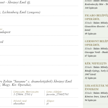
Előadó:
Takáts Mihály
Jenő
-
Ábrányi Emil ifj.
Kralovánszky Mór
-
Tó
144 lejátszás
y
,
Lichtenberg Emil (zongora)
FIGARO BELÉPŐJ
OPERÁBÓL
Előadó:
Takáts Mihály
Gioacchino Rossini
-
ye:
körül
Budapest
49 lejátszás
GERMONT BELÉPŐ
ord
OPERÁBÓL
Előadó:
Takáts Mihály
Giuseppe Verdi
-
Patak
67 lejátszás
KÉK NEFELEJTS
Előadó:
Takáts Mihály
Bánffy György
,
Serly L
1907 körül
32 lejátszás
ury Zoltán "Susanne" c. dramolettjából) Ábrányi Emil
t, Magy. Kir. Operaház.
LEKASZÁLTÁK MÁ
ÉNNEKEM
Lemezszám, Matricaszám:
Lemez oldalpár:
Előadó:
Takáts Mihály
1-25684, 2701-f
favorite_2700/2701
Kömives Imre
,
Lányi 
94 lejátszás
Felvételi mód:
Állapot:
akusztikus
jó