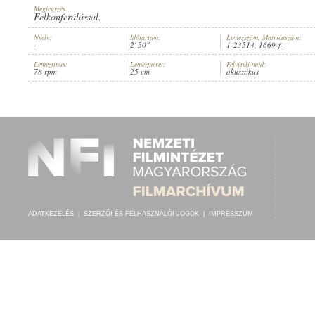
Megjegyzés:
Felkonferálással.
Nyelv:
Időtartam:
Lemezszám, Matricaszám:
-
2' 50"
1-23514, 1669-f-
Lemeztípus:
Lemezméret:
Felvételi mód:
36-IK RÁCZ LACI CIGÁNYZENEKARA
78 rpm
25 cm
akusztikus
ELŐADÓ:
ADATKEZELÉS
|
SZERZŐI ÉS FELHASZNÁLÓI JOGOK
|
IMPRESSZUM