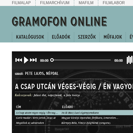
FILMALAP
FILMARCHÍVUM
MAFILM
FILMLABOR
00:00
00:00
PETE LAJOS
,
NÉPDAL
SZERZŐ:
Kulcsszavak:
falusi élet
népszínmű
a falu rossza
CÍM
ELŐADÓ
A Csap utcán véges-végig / Én vagyok a falu rossza egyedül
36-ik Rácz Laci cigányzenekara
HALLGATÓEGYVELEG
Gerle madár / Erre jertek, itt az út
Magyar királyi Operaház férfikara, ismeretlen zenész (zongora)
MŰFAJ:
Megállok az udvarodon
Környey Béla, Vincze Zsigmond (zongora)