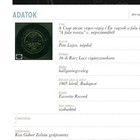
463 me
Cím:
A Csap utcán véges-végig / Én vagyok a falu 
1905 KÖRÜL
"A falu rossza" c. népszínműből
MEGJELENÉS IDEJE:
Szerző:
Pete Lajos
,
népdal
Előadó:
36-ik Rácz Laci cigányzenekara
Műfaj:
hallgatóegyveleg
FAVORITE RECORD
KIADÓ:
Felvétel ideje és helye:
1905 körül
, Budapest
Kiadó:
Favorite Record
Jogi státusz:
szabadmű
Címfordítás:
-
1-23514
LEMEZSZÁM:
Gyűjtemény:
Kiss Gábor Zoltán gyűjtemény