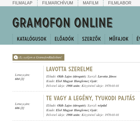
FILMALAP
FILMARCHÍVUM
MAFILM
FILMLABOR
Ez szóljon a GramofonRádióban!
Lemezszám:
Előadó:
Oláh Lajos (tárogató)
; Szerző:
Lavotta János
604 [2]
Kiadó:
Első Magyar Hanglemez Gyár
;
Felvétel ideje:
1908 után
; Közzététel ideje: 1970-01-01
Lemezszám:
Előadó:
Oláh Lajos (tárogató)
; Szerző:
népdal
606 [2]
Kiadó:
Első Magyar Hanglemez Gyár
;
Felvétel ideje:
1908 után
; Közzététel ideje: 1970-01-01