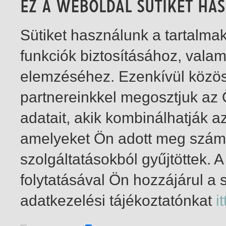
Sütiket használunk a tartalm
funkciók biztosításához, vala
elemzéséhez. Ezenkívül közö
partnereinkkel megosztjuk az
adatait, akik kombinálhatják a
amelyeket Ön adott meg számu
szolgáltatásokból gyűjtöttek.
folytatásával Ön hozzájárul a 
1-2
/ összesen 2 találat
adatkezelési tájékoztatónkat
it