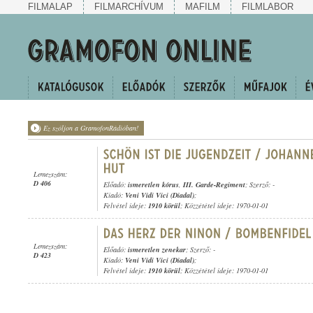
FILMALAP
FILMARCHÍVUM
MAFILM
FILMLABOR
Ez szóljon a GramofonRádióban!
Lemezszám:
D 406
Előadó:
ismeretlen kórus
,
III. Garde-Regiment
; Szerző: -
Kiadó:
Veni Vidi Vici (Diadal)
;
Felvétel ideje:
1910 körül
; Közzététel ideje: 1970-01-01
Lemezszám:
Előadó:
ismeretlen zenekar
; Szerző: -
D 423
Kiadó:
Veni Vidi Vici (Diadal)
;
Felvétel ideje:
1910 körül
; Közzététel ideje: 1970-01-01