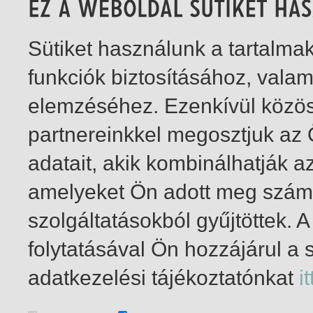
Sütiket használunk a tartalm
funkciók biztosításához, vala
elemzéséhez. Ezenkívül közö
partnereinkkel megosztjuk az
adatait, akik kombinálhatják a
amelyeket Ön adott meg számu
szolgáltatásokból gyűjtöttek.
folytatásával Ön hozzájárul a 
1-2
/ összesen 2 találat
adatkezelési tájékoztatónkat
it