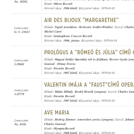
No. 38292.
Kiadó:
Odeon Record
;
Felvétel ideje:
1906 körül
; Közzététel ideje: 1970-01-01
Előadó:
Sigrid Arnoldson
,
Orchestre Seidler-Winkler
; Szerző:
Charle
Lemezszám:
Michel Carré
G. C.-33613
Kiadó:
Gramophone Concert Record
;
Felvétel ideje:
1906. június
; Közzététel ideje: 1970-01-01
Előadó:
Magyar királyi Operaház női és férfikara
,
Revere Gyula (zon
Lemezszám:
Gounod
-
Ormay Ferenc
1-29601
Kiadó:
Favorite Record
;
Felvétel ideje:
1907 körül
; Közzététel ideje: 1970-01-01
Lemezszám:
Előadó:
Takáts Mihály
,
Benkő Henrik (zongora)
; Szerző:
Charles Go
1-25778
Kiadó:
Favorite Record
;
Felvétel ideje:
1907 körül
; Közzététel ideje: 1970-01-01
Előadó:
Hedwig Zimmer
,
ismeretlen zenész (zongora)
; Szerző:
Johann
Lemezszám:
Charles Gounod
No. 8330.
Kiadó:
Olympia-Record
;
Felvétel ideje:
1908 körül
; Közzététel ideje: 1970-01-01