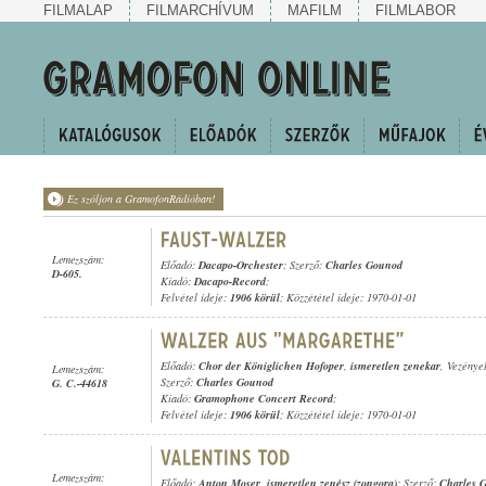
FILMALAP
FILMARCHÍVUM
MAFILM
FILMLABOR
Ez szóljon a GramofonRádióban!
Lemezszám:
Előadó:
Dacapo-Orchester
; Szerző:
Charles Gounod
D-605.
Kiadó:
Dacapo-Record
;
Felvétel ideje:
1906 körül
; Közzététel ideje: 1970-01-01
Előadó:
Chor der Königlichen Hofoper
,
ismeretlen zenekar
, Vezénye
Lemezszám:
Szerző:
Charles Gounod
G. C.-44618
Kiadó:
Gramophone Concert Record
;
Felvétel ideje:
1906 körül
; Közzététel ideje: 1970-01-01
Lemezszám:
Előadó:
Anton Moser
,
ismeretlen zenész (zongora)
; Szerző:
Charles 