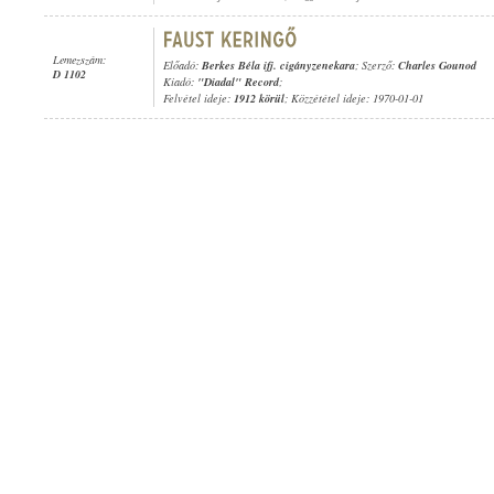
Lemezszám:
Előadó:
Berkes Béla ifj. cigányzenekara
; Szerző:
Charles Gounod
D 1102
Kiadó:
"Diadal" Record
;
Felvétel ideje:
1912 körül
; Közzététel ideje: 1970-01-01