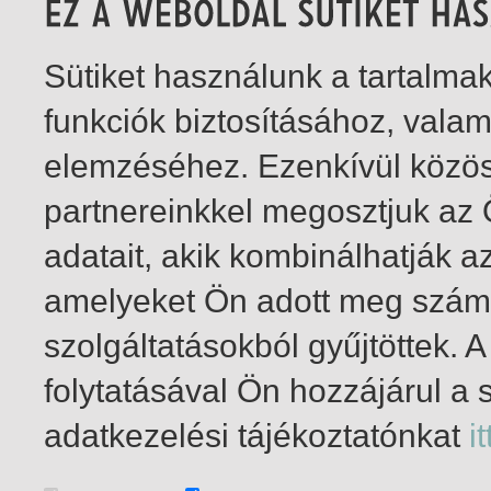
Sütiket használunk a tartalm
funkciók biztosításához, vala
elemzéséhez. Ezenkívül közö
partnereinkkel megosztjuk az
adatait, akik kombinálhatják a
amelyeket Ön adott meg számu
szolgáltatásokból gyűjtöttek.
folytatásával Ön hozzájárul a 
1-8
/ összesen 8 találat
adatkezelési tájékoztatónkat
it