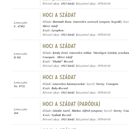
Felvétel ideje:
1911 körül
; Közzététel ideje: 1970-01-01
Előadó:
Harmath Ilona
,
ismeretlen zenészek (zongora
,
hegedű)
; Szer
Lemezszám:
Mérei Adolf
U. 47492
Kiadó:
Lyrophon
;
Felvétel ideje:
1911 körül
; Közzététel ideje: 1970-01-01
Előadó:
Király Ernő
,
ismeretlen nőikar
,
Városligeti Színház zenekar
Lemezszám:
Courquin
-
Mérei Adolf
D 501
Kiadó:
"Diadal" Record
;
Felvétel ideje:
1911 körül
; Közzététel ideje: 1970-01-01
Lemezszám:
Előadó:
ismeretlen katonazenekar
; Szerző:
Sterny
,
Courquin
No. 8732.
Kiadó:
Baby-Record
;
Felvétel ideje:
1911 körül
; Közzététel ideje: 1970-01-01
Lemezszám:
Előadó:
Göndör Aurél
,
Márkus Alfréd (zongora)
; Szerző:
Sterny
,
Cou
264
Kiadó:
Szabadi Record
;
Felvétel ideje:
1911 körül
; Közzététel ideje: 1970-01-01