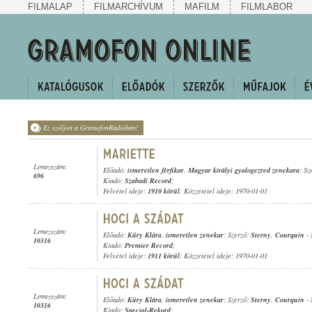
FILMALAP
FILMARCHÍVUM
MAFILM
FILMLABOR
Ez szóljon a GramofonRádióban!
Lemezszám:
Előadó:
ismeretlen férfikar
,
Magyar királyi gyalogezred zenekara
; Sz
696
Kiadó:
Szabadi Record
;
Felvétel ideje:
1910 körül
; Közzététel ideje: 1970-01-01
Lemezszám:
Előadó:
Küry Klára
,
ismeretlen zenekar
; Szerző:
Sterny
,
Courquin
-
10316
Kiadó:
Premier Record
;
Felvétel ideje:
1911 körül
; Közzététel ideje: 1970-01-01
Lemezszám:
Előadó:
Küry Klára
,
ismeretlen zenekar
; Szerző:
Sterny
,
Courquin
-
10316
Kiadó:
Special-Rekord
;