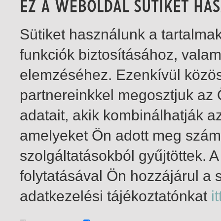
Sütiket használunk a tartalm
funkciók biztosításához, vala
elemzéséhez. Ezenkívül közö
partnereinkkel megosztjuk az
adatait, akik kombinálhatják a
amelyeket Ön adott meg számu
szolgáltatásokból gyűjtöttek.
folytatásával Ön hozzájárul a 
1-9
/ összesen 9 találat
adatkezelési tájékoztatónkat
it