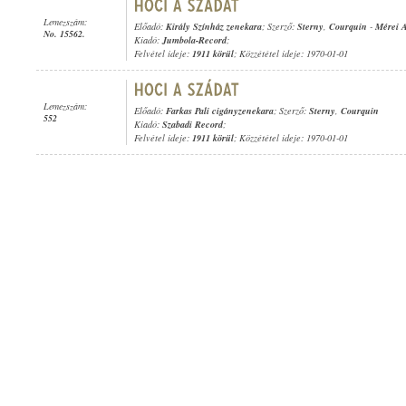
Lemezszám:
Előadó:
Király Színház zenekara
; Szerző:
Sterny
,
Courquin
-
Mérei A
No. 15562.
Kiadó:
Jumbola-Record
;
Felvétel ideje:
1911 körül
; Közzététel ideje: 1970-01-01
Lemezszám:
Előadó:
Farkas Pali cigányzenekara
; Szerző:
Sterny
,
Courquin
552
Kiadó:
Szabadi Record
;
Felvétel ideje:
1911 körül
; Közzététel ideje: 1970-01-01