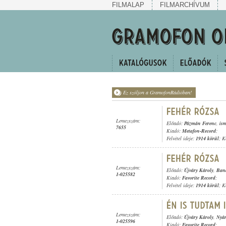
FILMALAP
FILMARCHÍVUM
Ez szóljon a GramofonRádióban!
Lemezszám:
Előadó:
Pázmán Ferenc
,
ism
7655
Kiadó:
Metafon-Record
;
Felvétel ideje:
1914 körül
; K
Lemezszám:
Előadó:
Újváry Károly
,
Band
1-025582
Kiadó:
Favorite Record
;
Felvétel ideje:
1914 körül
; K
Lemezszám:
Előadó:
Újváry Károly
,
Nyár
1-025596
Kiadó:
Favorite Record
;