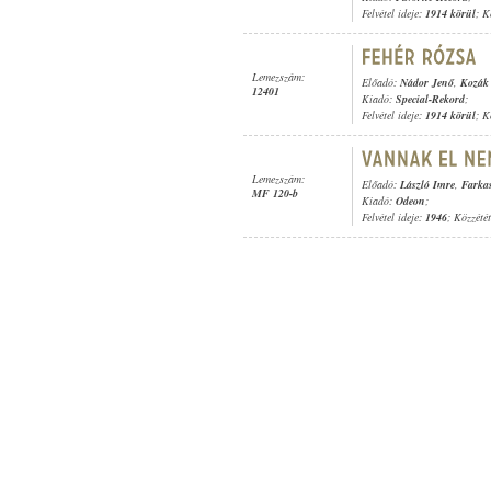
Felvétel ideje:
1914 körül
; K
Lemezszám:
Előadó:
Nádor Jenő
,
Kozák 
12401
Kiadó:
Special-Rekord
;
Felvétel ideje:
1914 körül
; K
Lemezszám:
Előadó:
László Imre
,
Farka
MF 120-b
Kiadó:
Odeon
;
Felvétel ideje:
1946
; Közzété