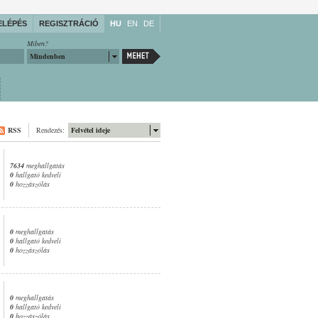
ELÉPÉS
REGISZTRÁCIÓ
HU
EN
DE
Miben?
Mindenben
RSS
Rendezés:
Felvétel ideje
7634
meghallgatás
0
hallgató kedveli
0
hozzászólás
0
meghallgatás
0
hallgató kedveli
0
hozzászólás
0
meghallgatás
0
hallgató kedveli
0
hozzászólás