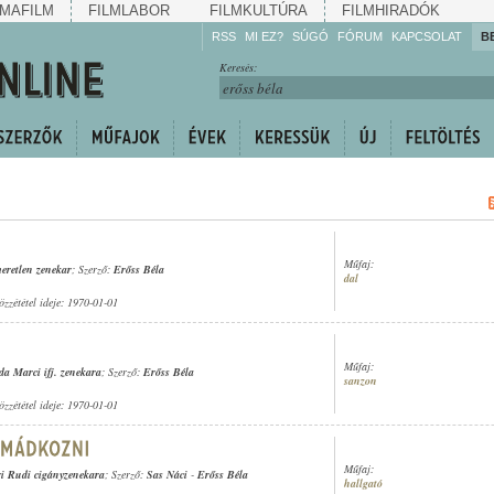
MAFILM
FILMLABOR
FILMKULTÚRA
FILMHIRADÓK
RSS
MI EZ?
SÚGÓ
FÓRUM
KAPCSOLAT
B
Hallgassa!
Keresés:
Gyarapítsa!
Kövesse!
Ossza meg!
Műfaj:
eretlen zenekar
; Szerző:
Erőss Béla
dal
özzététel ideje: 1970-01-01
Műfaj:
a Marci ifj. zenekara
; Szerző:
Erőss Béla
sanzon
özzététel ideje: 1970-01-01
Műfaj:
i Rudi cigányzenekara
; Szerző:
Sas Náci
-
Erőss Béla
hallgató