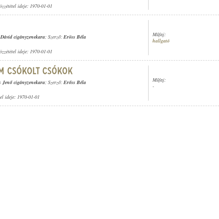
özzététel ideje: 1970-01-01
Műfaj:
Dávid cigányzenekara
; Szerző:
Eröss Béla
hallgató
özzététel ideje: 1970-01-01
Műfaj:
s Jenő cigányzenekara
; Szerző:
Erőss Béla
-
tel ideje: 1970-01-01