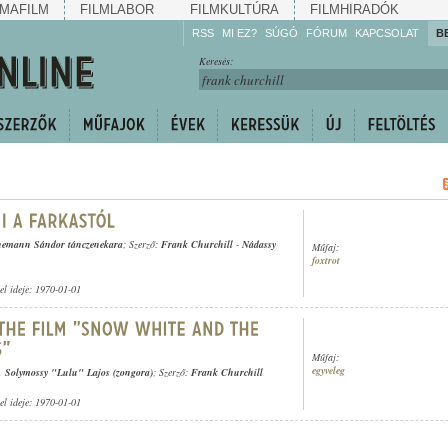
MAFILM
FILMLABOR
FILMKULTÚRA
FILMHIRADÓK
RSS
MI EZ?
SÚGÓ
FÓRUM
KAPCSOLAT
B
Hallgassa!
Keresés:
Gyarapítsa!
Kövesse!
Ossza meg!
nemann Sándor tánczenekara
; Szerző:
Frank Churchill
-
Nádassy
Műfaj:
foxtrot
tel ideje: 1970-01-01
Műfaj:
egyveleg
,
Solymossy "Lulu" Lajos (zongora)
; Szerző:
Frank Churchill
tel ideje: 1970-01-01