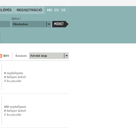
ELÉPÉS
REGISZTRÁCIÓ
HU
EN
DE
Miben?
Mindenben
RSS
Rendezés:
Felvétel ideje
0
meghallgatás
0
hallgató kedveli
5
hozzászólás
838
meghallgatás
0
hallgató kedveli
1
hozzászólás