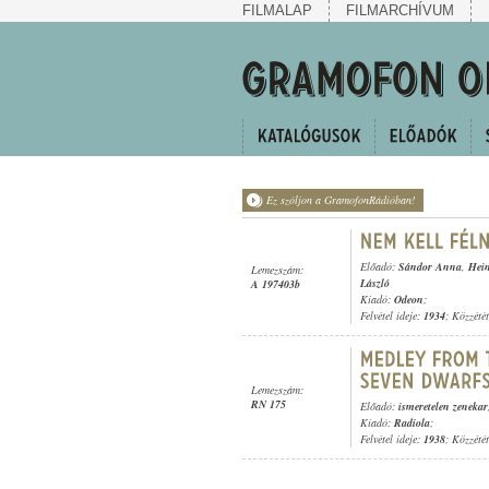
FILMALAP
FILMARCHÍVUM
Ez szóljon a GramofonRádióban!
Előadó:
Sándor Anna
,
Hei
Lemezszám:
László
A 197403b
Kiadó:
Odeon
;
Felvétel ideje:
1934
; Közzété
Lemezszám:
RN 175
Előadó:
ismeretelen zenekar
Kiadó:
Radiola
;
Felvétel ideje:
1938
; Közzété