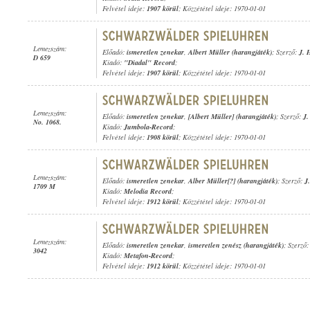
Felvétel ideje:
1907 körül
; Közzététel ideje: 1970-01-01
Lemezszám:
Előadó:
ismeretlen zenekar
,
Albert Müller (harangjáték)
; Szerző:
J. 
D 659
Kiadó:
"Diadal" Record
;
Felvétel ideje:
1907 körül
; Közzététel ideje: 1970-01-01
Lemezszám:
Előadó:
ismeretlen zenekar
,
[Albert Müller] (harangjáték)
; Szerző:
J.
No. 1068.
Kiadó:
Jumbola-Record
;
Felvétel ideje:
1908 körül
; Közzététel ideje: 1970-01-01
Lemezszám:
Előadó:
ismeretlen zenekar
,
Alber Müller[?] (harangjáték)
; Szerző:
J
1709 M
Kiadó:
Melodia Record
;
Felvétel ideje:
1912 körül
; Közzététel ideje: 1970-01-01
Lemezszám:
Előadó:
ismeretlen zenekar
,
ismeretlen zenész (harangjáték)
; Szerző
3042
Kiadó:
Metafon-Record
;
Felvétel ideje:
1912 körül
; Közzététel ideje: 1970-01-01