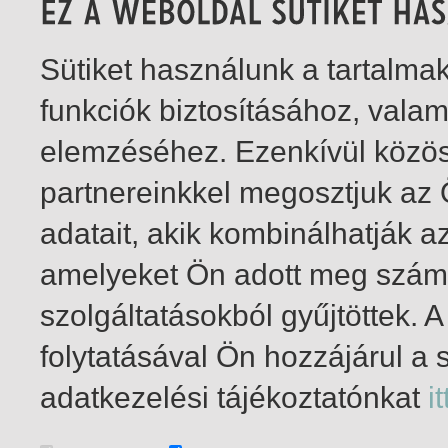
Sütiket használunk a tartalm
funkciók biztosításához, vala
elemzéséhez. Ezenkívül közö
partnereinkkel megosztjuk az
adatait, akik kombinálhatják a
amelyeket Ön adott meg számu
szolgáltatásokból gyűjtöttek.
folytatásával Ön hozzájárul a 
1-7
/ összesen 7 találat
adatkezelési tájékoztatónkat
it