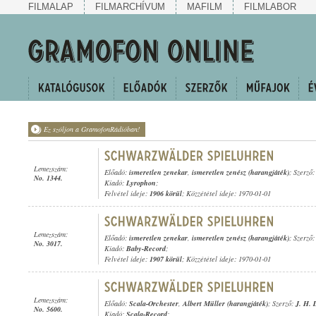
FILMALAP
FILMARCHÍVUM
MAFILM
FILMLABOR
Ez szóljon a GramofonRádióban!
Lemezszám:
Előadó:
ismeretlen zenekar
,
ismeretlen zenész (harangjáték)
; Szerző
No. 1344.
Kiadó:
Lyrophon
;
Felvétel ideje:
1906 körül
; Közzététel ideje: 1970-01-01
Lemezszám:
Előadó:
ismeretlen zenekar
,
ismeretlen zenész (harangjáték)
; Szerző
No. 3017.
Kiadó:
Baby-Record
;
Felvétel ideje:
1907 körül
; Közzététel ideje: 1970-01-01
Lemezszám:
Előadó:
Scala-Orchester
,
Albert Müller (harangjáték)
; Szerző:
J. H. 
No. 5600.
Kiadó:
Scala-Record
;