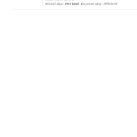
Felvétel ideje:
1911 körül
; Közzététel ideje: 1970-01-01