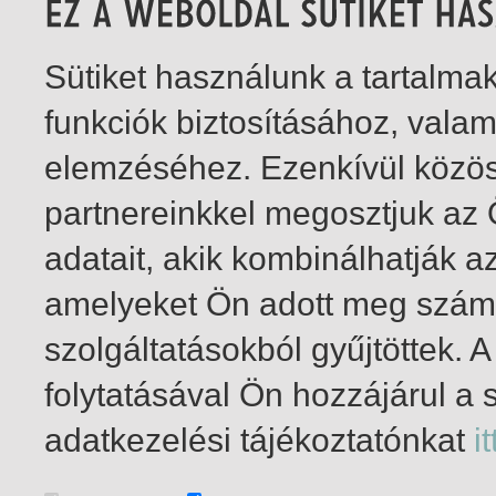
Sütiket használunk a tartalm
funkciók biztosításához, vala
elemzéséhez. Ezenkívül közö
partnereinkkel megosztjuk az
adatait, akik kombinálhatják a
amelyeket Ön adott meg számu
szolgáltatásokból gyűjtöttek.
folytatásával Ön hozzájárul a 
1-3
/ összesen 3 találat
adatkezelési tájékoztatónkat
it