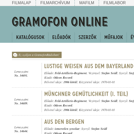
FILMALAP
FILMARCHÍVUM
MAFILM
FILMLABOR
Ez szóljon a GramofonRádióban!
Lemezszám:
Előadó:
Feld-Artillerie-Regiment
, Vezényel:
Stefan Seidl
; Szerző:
Ste
No. 34691.
Kiadó:
Odeon Record
;
Felvétel ideje:
1906 körül
; Közzététel ideje: 1970-01-01
Lemezszám:
Előadó:
Feld-Artillerie-Regiment
, Vezényel:
Stefan Seidl
; Szerző:
Ste
No. 34689.
Kiadó:
Odeon Record
;
Felvétel ideje:
1906 körül
; Közzététel ideje: 1970-01-01
Lemezszám:
Előadó:
ismeretlen zenekar
; Szerző:
Stefan Seidl
No. 14644.
Kiadó:
Odeon Record
;