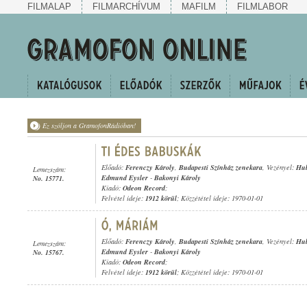
FILMALAP
FILMARCHÍVUM
MAFILM
FILMLABOR
Ez szóljon a GramofonRádióban!
Előadó:
Ferenczy Károly
,
Budapesti Színház zenekara
, Vezényel:
Hub
Lemezszám:
Edmund Eysler
-
Bakonyi Károly
No. 15771.
Kiadó:
Odeon Record
;
Felvétel ideje:
1912 körül
; Közzététel ideje: 1970-01-01
Előadó:
Ferenczy Károly
,
Budapesti Színház zenekara
, Vezényel:
Hub
Lemezszám:
Edmund Eysler
-
Bakonyi Károly
No. 15767.
Kiadó:
Odeon Record
;
Felvétel ideje:
1912 körül
; Közzététel ideje: 1970-01-01