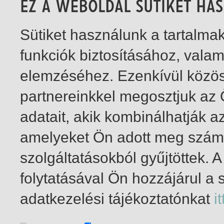
Sütiket használunk a tartalm
funkciók biztosításához, vala
elemzéséhez. Ezenkívül közö
partnereinkkel megosztjuk az
adatait, akik kombinálhatják a
amelyeket Ön adott meg számu
szolgáltatásokból gyűjtöttek.
folytatásával Ön hozzájárul a 
1-2
/ összesen 2 találat
adatkezelési tájékoztatónkat
it